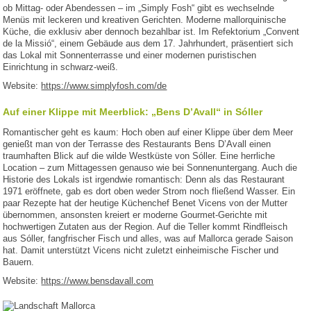
ob Mittag- oder Abendessen – im „Simply Fosh“ gibt es wechselnde
Menüs mit leckeren und kreativen Gerichten. Moderne mallorquinische
Küche, die exklusiv aber dennoch bezahlbar ist. Im Refektorium „Convent
de la Missió“, einem Gebäude aus dem 17. Jahrhundert, präsentiert sich
das Lokal mit Sonnenterrasse und einer modernen puristischen
Einrichtung in schwarz-weiß.
Website:
https://www.simplyfosh.com/de
Auf einer Klippe mit Meerblick: „Bens D’Avall“ in Sóller
Romantischer geht es kaum: Hoch oben auf einer Klippe über dem Meer
genießt man von der Terrasse des Restaurants Bens D’Avall einen
traumhaften Blick auf die wilde Westküste von Sóller. Eine herrliche
Location – zum Mittagessen genauso wie bei Sonnenuntergang. Auch die
Historie des Lokals ist irgendwie romantisch: Denn als das Restaurant
1971 eröffnete, gab es dort oben weder Strom noch fließend Wasser. Ein
paar Rezepte hat der heutige Küchenchef Benet Vicens von der Mutter
übernommen, ansonsten kreiert er moderne Gourmet-Gerichte mit
hochwertigen Zutaten aus der Region. Auf die Teller kommt Rindfleisch
aus Sóller, fangfrischer Fisch und alles, was auf Mallorca gerade Saison
hat. Damit unterstützt Vicens nicht zuletzt einheimische Fischer und
Bauern.
Website:
https://www.bensdavall.com