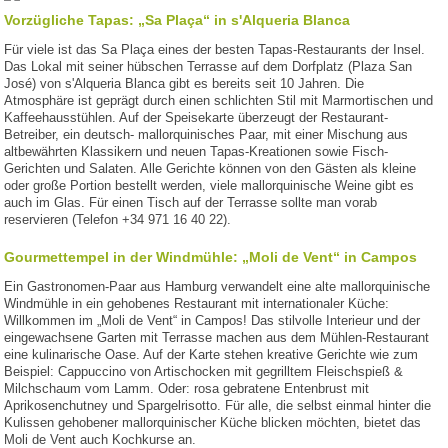
Vorzügliche Tapas: „Sa Plaça“ in s'Alqueria Blanca
Für viele ist das Sa Plaça eines der besten Tapas-Restaurants der Insel.
Das Lokal mit seiner hübschen Terrasse auf dem Dorfplatz (Plaza San
José) von s'Alqueria Blanca gibt es bereits seit 10 Jahren. Die
Atmosphäre ist geprägt durch einen schlichten Stil mit Marmortischen und
Kaffeehausstühlen. Auf der Speisekarte überzeugt der Restaurant-
Betreiber, ein deutsch- mallorquinisches Paar, mit einer Mischung aus
altbewährten Klassikern und neuen Tapas-Kreationen sowie Fisch-
Gerichten und Salaten. Alle Gerichte können von den Gästen als kleine
oder große Portion bestellt werden, viele mallorquinische Weine gibt es
auch im Glas. Für einen Tisch auf der Terrasse sollte man vorab
reservieren (Telefon +34 971 16 40 22).
Gourmettempel in der Windmühle: „Moli de Vent“ in Campos
Ein Gastronomen-Paar aus Hamburg verwandelt eine alte mallorquinische
Windmühle in ein gehobenes Restaurant mit internationaler Küche:
Willkommen im „Moli de Vent“ in Campos! Das stilvolle Interieur und der
eingewachsene Garten mit Terrasse machen aus dem Mühlen-Restaurant
eine kulinarische Oase. Auf der Karte stehen kreative Gerichte wie zum
Beispiel: Cappuccino von Artischocken mit gegrilltem Fleischspieß &
Milchschaum vom Lamm. Oder: rosa gebratene Entenbrust mit
Aprikosenchutney und Spargelrisotto. Für alle, die selbst einmal hinter die
Kulissen gehobener mallorquinischer Küche blicken möchten, bietet das
Moli de Vent auch Kochkurse an.