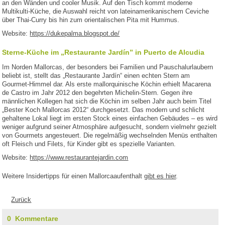
an den Wänden und cooler Musik. Auf den Tisch kommt moderne
Multikulti-Küche, die Auswahl reicht von lateinamerikanischem Ceviche
über Thai-Curry bis hin zum orientalischen Pita mit Hummus.
Website:
https://dukepalma.blogspot.de/
Sterne-Küche im „Restaurante Jardín” in Puerto de Alcudia
Im Norden Mallorcas, der besonders bei Familien und Pauschalurlaubern
beliebt ist, stellt das „Restaurante Jardín“ einen echten Stern am
Gourmet-Himmel dar. Als erste mallorquinische Köchin erhielt Macarena
de Castro im Jahr 2012 den begehrten Michelin-Stern. Gegen ihre
männlichen Kollegen hat sich die Köchin im selben Jahr auch beim Titel
„Bester Koch Mallorcas 2012“ durchgesetzt. Das modern und schlicht
gehaltene Lokal liegt im ersten Stock eines einfachen Gebäudes – es wird
weniger aufgrund seiner Atmosphäre aufgesucht, sondern vielmehr gezielt
von Gourmets angesteuert. Die regelmäßig wechselnden Menüs enthalten
oft Fleisch und Filets, für Kinder gibt es spezielle Varianten.
Website:
https://www.restaurantejardin.com
Weitere Insidertipps für einen Mallorcaaufenthalt
gibt es hier
.
Zurück
0 Kommentare