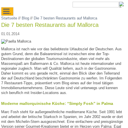
.
Startseite
//
Blog
//
Die 7 besten Restaurants auf Mallorca
Die 7 besten Restaurants auf Mallorca
01.01.2014
Mallorca ist nach wie vor das beliebteste Urlaubsziel der Deutschen. Aus
gutem Grund, denn die Baleareninsel ist inzwischen eine der Top-
Destinationen der globalen Tourismusindustrie, eben viel mehr als
Massenspaß am Ballermann & Co. Mallorca ist heute internationaler und
regionaler zugleich. Man will Qualität liefern, auch in der Gastronomie.
Daher kommt es uns gerade recht, einmal den Blick über den Tellerrand
der auf Deutschland beschränkten Gastronomie zu werfen. Im Folgenden
7 Restaurant-Tipps, präsentiert vom Blog eines auf der Insel tätigen
Immobilienunternehmens. Diese Leute sind viel unterwegs und kennen
sich beruflich mit Insider-Locations aus.
Moderne mallorquinische Küche: “Simply Fosh” in Palma
Marc Fosh steht für außergewöhnliche mediterrane Küche. Seit 1991 lebt
und arbeitet der britische Starkoch in Spanien, im Jahr 2002 wurde er dort
mit dem Michelin-Stern ausgezeichnet. Eine einfachere und preisgünstige
Version seiner Gourmet-Kreationen bietet er im Herzen vom Palma: Egal