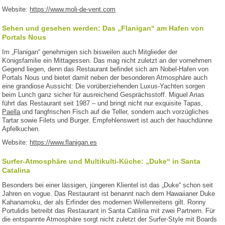
Website:
https://www.moli-de-vent.com
Sehen und gesehen werden: Das „Flanigan“ am Hafen von
Portals Nous
Im „Flanigan“ genehmigen sich bisweilen auch Mitglieder der
Königsfamilie ein Mittagessen. Das mag nicht zuletzt an der vornehmen
Gegend liegen, denn das Restaurant befindet sich am Nobel-Hafen von
Portals Nous und bietet damit neben der besonderen Atmosphäre auch
eine grandiose Aussicht: Die vorüberziehenden Luxus-Yachten sorgen
beim Lunch ganz sicher für ausreichend Gesprächsstoff. Miguel Arias
führt das Restaurant seit 1987 – und bringt nicht nur exquisite Tapas,
Paella
und fangfrischen Fisch auf die Teller, sondern auch vorzügliches
Tartar sowie Filets und Burger. Empfehlenswert ist auch der hauchdünne
Apfelkuchen.
Website:
https://www.flanigan.es
Surfer-Atmosphäre und Multikulti-Küche: „Duke“ in Santa
Catalina
Besonders bei einer lässigen, jüngeren Klientel ist das „Duke“ schon seit
Jahren en vogue. Das Restaurant ist benannt nach dem Hawaiianer Duke
Kahanamoku, der als Erfinder des modernen Wellenreitens gilt. Ronny
Portulidis betreibt das Restaurant in Santa Catilina mit zwei Partnern. Für
die entspannte Atmosphäre sorgt nicht zuletzt der Surfer-Style mit Boards