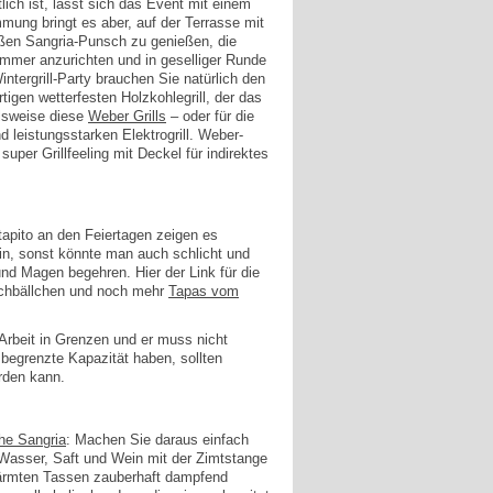
ich ist, lässt sich das Event mit einem
mmung bringt es aber, auf der Terrasse mit
ißen Sangria-Punsch zu genießen, die
immer anzurichten und in geselliger Runde
ntergrill-Party brauchen Sie natürlich den
igen wetterfesten Holzkohlegrill, der das
elsweise diese
Weber Grills
– oder für die
 leistungsstarken Elektrogrill. Weber-
super Grillfeeling mit Deckel für indirektes
tapito an den Feiertagen zeigen es
ein, sonst könnte man auch schlicht und
nd Magen begehren. Hier der Link für die
schbällchen und noch mehr
Tapas vom
 Arbeit in Grenzen und er muss nicht
 begrenzte Kapazität haben, sollten
rden kann.
he Sangria
: Machen Sie daraus einfach
 Wasser, Saft und Wein mit der Zimtstange
ewärmten Tassen zauberhaft dampfend