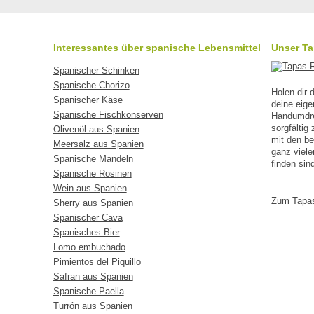
Interessantes über spanische Lebensmittel
Unser T
Spanischer Schinken
Spanische Chorizo
Holen dir
Spanischer Käse
deine eig
Spanische Fischkonserven
Handumdreh
sorgfälti
Olivenöl aus Spanien
mit den b
Meersalz aus Spanien
ganz viele
Spanische Mandeln
finden sin
Spanische Rosinen
Wein aus Spanien
Zum Tapa
Sherry aus Spanien
Spanischer Cava
Spanisches Bier
Lomo embuchado
Pimientos del Piquillo
Safran aus Spanien
Spanische Paella
Turrón aus Spanien