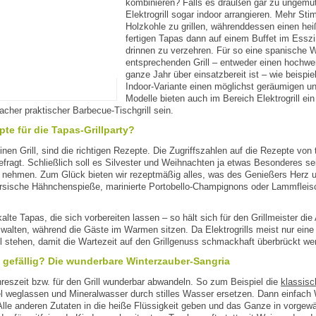
kombinieren? Falls es draußen gar zu ungemütl
Elektrogrill sogar indoor arrangieren. Mehr Sti
Holzkohle zu grillen, währenddessen einen he
fertigen Tapas dann auf einem Buffet im Essz
drinnen zu verzehren. Für so eine spanische Wi
entsprechenden Grill – entweder einen hochwert
ganze Jahr über einsatzbereit ist – wie beispi
Indoor-Variante einen möglichst geräumigen und
Modelle bieten auch im Bereich Elektrogrill ein 
facher praktischer Barbecue-Tischgrill sein.
te für die Tapas-Grillparty?
en Grill, sind die richtigen Rezepte. Die Zugriffszahlen auf die Rezepte von 
efragt. Schließlich soll es Silvester und Weihnachten ja etwas Besonderes s
b nehmen. Zum Glück bieten wir rezeptmäßig alles, was des Genießers Herz u
persische Hähnchenspieße, marinierte Portobello-Champignons oder Lammflei
te Tapas, die sich vorbereiten lassen – so hält sich für den Grillmeister die
walten, während die Gäste im Warmen sitzen. Da Elektrogrills meist nur eine
hl stehen, damit die Wartezeit auf den Grillgenuss schmackhaft überbrückt we
 gefällig? Die wunderbare Winterzauber-Sangria
hreszeit bzw. für den Grill wunderbar abwandeln. So zum Beispiel die
klassisc
fel weglassen und Mineralwasser durch stilles Wasser ersetzen. Dann einfach
 Alle anderen Zutaten in die heiße Flüssigkeit geben und das Ganze in vorg