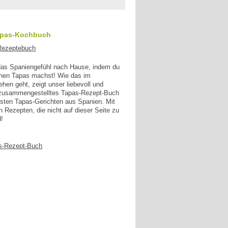
apas-Kochbuch
 das Spaniengefühl nach Hause, indem du
enen Tapas machst! Wie das im
en geht, zeigt unser liebevoll und
g zusammengestelltes Tapas-Rezept-Buch
esten Tapas-Gerichten aus Spanien. Mit
n Rezepten, die nicht auf dieser Seite zu
d!
s-Rezept-Buch