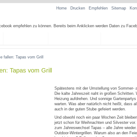
Home
Drucken
Empfehlen
Sitemap
Kon
TAPAS-REZEPTE
TAPAS-KOCHKURSE
SPANISCHE SP
ie fallen: Tapas vom Grill
llen: Tapas vom Grill
Spätestens mit der Umstellung von Sommer- au
Die kalte Jahreszeit naht in großen Schritten.
Heizung aufdrehen. Und sonnige Gartenpartys
warten. Was aber natürlich nicht heißt, dass a
auch in der guten Stube gefeiert werden.
Und obwohl noch ein paar Wochen Zeit bleib
jetzt schon für Weihnachten und Silvester vor.
zum Jahreswechsel Tapas – alle Jahre wieder. 
Outdoor-Wintergrillen. Warum also an den Feie