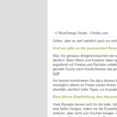
© BlueOrange Studio - Fotolia.com
Grillen, aber es darf natürlich auch ein ein
Und wo gibt es die passenden Rezep
Was Sie genauso dringend brauchen wie ein
deutlich: Beim Menü sind kreative Ideen g
ergreifend mit Fondue und Raclette vorlie
gezielte Suche nach Köstlichkeiten wie 
Grill
!
Am besten kombinieren Sie dazu diverse kal
womöglich alleine im Freien seines Amtes 
ebenfalls reichlich kalte Tapas zur Auswa
Eine kleine Empfehlung des Hauses
Viele Rezepte lassen sich für die kalte Ja
eine heiße Sangria, indem sie die Eiswür
erhitzen, aber nicht zum Kochen bringen.