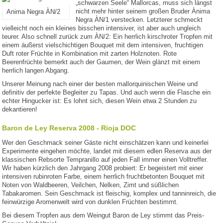
„schwarzen Seele“ Mallorcas, muss sich längst
nicht mehr hinter seinem großen Bruder Ànima
Anima Negra ÀN/2
Negra ÀN/1 verstecken. Letzterer schmeckt
vielleicht noch ein kleines bisschen intensiver, ist aber auch ungleich
teurer. Also schnell zurück zum ÀN/2: Ein herrlich kirschroter Tropfen mit
einem äußerst vielschichtigen Bouquet mit dem intensiven, fruchtigen
Duft roter Früchte in Kombination mit zarten Holznoten. Rote
Beerenfrüchte bemerkt auch der Gaumen, der Wein glänzt mit einem
herrlich langen Abgang.
Unserer Meinung nach einer der besten mallorquinischen Weine und
definitiv der perfekte Begleiter zu Tapas. Und auch wenn die Flasche ein
echter Hingucker ist: Es lohnt sich, diesen Wein etwa 2 Stunden zu
dekantieren!
Baron de Ley Reserva 2008 - Rioja DOC
Wer den Geschmack seiner Gäste nicht einschätzen kann und keinerlei
Experimente eingehen möchte, landet mit diesem edlen Reserva aus der
klassischen Rebsorte Tempranillo auf jeden Fall immer einen Volltreffer.
Wir haben kürzlich den Jahrgang 2008 probiert: Er begeistert mit einer
intensiven rubinroten Farbe, einem herrlich fruchtbetonten Bouquet mit
Noten von Waldbeeren, Veilchen, Nelken, Zimt und süßlichen
Tabakaromen. Sein Geschmack ist fleischig, komplex und tanninreich, die
feinwürzige Aromenwelt wird von dunklen Früchten bestimmt.
Bei diesem Tropfen aus dem Weingut Baron de Ley stimmt das Preis-