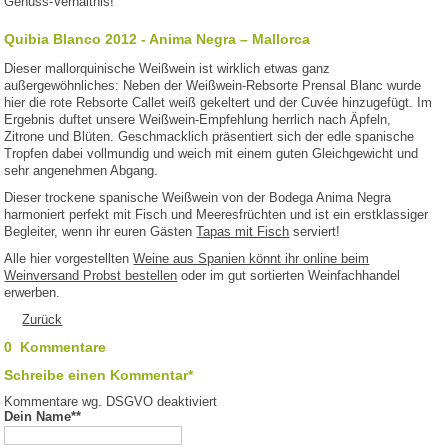
Genuss-Verhältnis!
Quibia Blanco 2012 - Anima Negra – Mallorca
Dieser mallorquinische Weißwein ist wirklich etwas ganz
außergewöhnliches: Neben der Weißwein-Rebsorte Prensal Blanc wurde
hier die rote Rebsorte Callet weiß gekeltert und der Cuvée hinzugefügt. Im
Ergebnis duftet unsere Weißwein-Empfehlung herrlich nach Äpfeln,
Zitrone und Blüten. Geschmacklich präsentiert sich der edle spanische
Tropfen dabei vollmundig und weich mit einem guten Gleichgewicht und
sehr angenehmen Abgang.
Dieser trockene spanische Weißwein von der Bodega Anima Negra
harmoniert perfekt mit Fisch und Meeresfrüchten und ist ein erstklassiger
Begleiter, wenn ihr euren Gästen
Tapas mit Fisch
serviert!
Alle hier vorgestellten
Weine aus Spanien könnt ihr online beim
Weinversand Probst bestellen
oder im gut sortierten Weinfachhandel
erwerben.
Zurück
0 Kommentare
Schreibe einen Kommentar*
Kommentare wg. DSGVO deaktiviert
Dein Name*
*