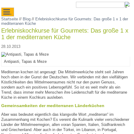
.
Startseite
//
Blog
//
Erlebniskochkurse für Gourmets: Das große 1 x 1 der
mediterranen Küche
Erlebniskochkurse für Gourmets: Das große 1 x
1 der mediterranen Küche
28.10.2013
Antipasti, Tapas & Meze
Mediterran kochen ist angesagt: Die Mittelmeerküche steht seit Jahren
hoch oben in der Gunst der Deutschen. Wir verbinden mit den vielfältigen
Köstlichkeiten des Mittelmeerraumes nicht nur den puren Genuss,
sondern auch ein positives Lebensgefühl. So ist es weit mehr als ein
Trend, dass immer mehr Menschen ihre Leidenschaft für die mediterrane
Küche in einem Kochkurs ausleben.
Gemeinsamkeiten der mediterranen Länderküchen
Aber was bedeutet eigentlich das klangvolle Wort „mediterran“ im
Zusammenhang mit Kochen? Es vereint die Kulinarik vieler verschiedener
Länder der Mittelmeerregion, allen voran Spanien, Italien, Südfrankreich
und Griechenland. Aber auch in der Türkei, im Libanon, in Portugal,