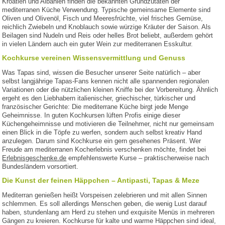
Kroatien und Albanien finden die bekannten Grundzutaten der
mediterranen Küche Verwendung. Typische gemeinsame Elemente sind
Oliven und Olivenöl, Fisch und Meeresfrüchte, viel frisches Gemüse,
reichlich Zwiebeln und Knoblauch sowie würzige Kräuter der Saison. Als
Beilagen sind Nudeln und Reis oder helles Brot beliebt, außerdem gehört
in vielen Ländern auch ein guter Wein zur mediterranen Esskultur.
Kochkurse vereinen Wissensvermittlung und Genuss
Was Tapas sind, wissen die Besucher unserer Seite natürlich – aber
selbst langjährige Tapas-Fans kennen nicht alle spannenden regionalen
Variationen oder die nützlichen kleinen Kniffe bei der Vorbereitung. Ähnlich
ergeht es den Liebhabern italienischer, griechischer, türkischer und
französischer Gerichte: Die mediterrane Küche birgt jede Menge
Geheimnisse. In guten Kochkursen lüften Profis einige dieser
Küchengeheimnisse und motivieren die Teilnehmer, nicht nur gemeinsam
einen Blick in die Töpfe zu werfen, sondern auch selbst kreativ Hand
anzulegen. Darum sind Kochkurse ein gern gesehenes Präsent. Wer
Freude am mediterranen Kocherlebnis verschenken möchte, findet bei
Erlebnisgeschenke.de
empfehlenswerte Kurse – praktischerweise nach
Bundesländern vorsortiert.
Die Kunst der feinen Häppchen – Antipasti, Tapas & Meze
Mediterran genießen heißt Vorspeisen zelebrieren und mit allen Sinnen
schlemmen. Es soll allerdings Menschen geben, die wenig Lust darauf
haben, stundenlang am Herd zu stehen und exquisite Menüs in mehreren
Gängen zu kreieren. Kochkurse für kalte und warme Häppchen sind ideal,