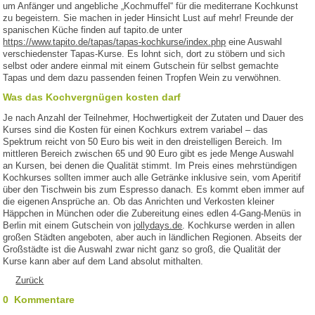
um Anfänger und angebliche „Kochmuffel“ für die mediterrane Kochkunst
zu begeistern. Sie machen in jeder Hinsicht Lust auf mehr! Freunde der
spanischen Küche finden auf tapito.de unter
https://www.tapito.de/tapas/tapas-kochkurse/index.php
eine Auswahl
verschiedenster Tapas-Kurse. Es lohnt sich, dort zu stöbern und sich
selbst oder andere einmal mit einem Gutschein für selbst gemachte
Tapas und dem dazu passenden feinen Tropfen Wein zu verwöhnen.
Was das Kochvergnügen kosten darf
Je nach Anzahl der Teilnehmer, Hochwertigkeit der Zutaten und Dauer des
Kurses sind die Kosten für einen Kochkurs extrem variabel – das
Spektrum reicht von 50 Euro bis weit in den dreistelligen Bereich. Im
mittleren Bereich zwischen 65 und 90 Euro gibt es jede Menge Auswahl
an Kursen, bei denen die Qualität stimmt. Im Preis eines mehrstündigen
Kochkurses sollten immer auch alle Getränke inklusive sein, vom Aperitif
über den Tischwein bis zum Espresso danach. Es kommt eben immer auf
die eigenen Ansprüche an. Ob das Anrichten und Verkosten kleiner
Häppchen in München oder die Zubereitung eines edlen 4-Gang-Menüs in
Berlin mit einem Gutschein von
jollydays.de
. Kochkurse werden in allen
großen Städten angeboten, aber auch in ländlichen Regionen. Abseits der
Großstädte ist die Auswahl zwar nicht ganz so groß, die Qualität der
Kurse kann aber auf dem Land absolut mithalten.
Zurück
0 Kommentare