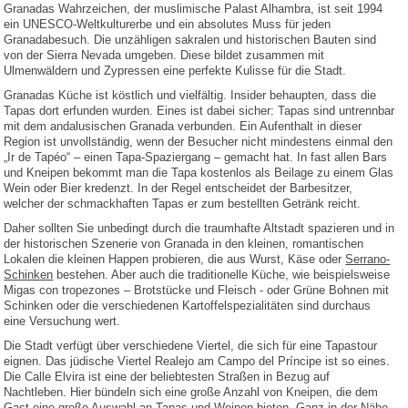
Granadas Wahrzeichen, der muslimische Palast Alhambra, ist seit 1994
ein UNESCO-Weltkulturerbe und ein absolutes Muss für jeden
Granadabesuch. Die unzähligen sakralen und historischen Bauten sind
von der Sierra Nevada umgeben. Diese bildet zusammen mit
Ulmenwäldern und Zypressen eine perfekte Kulisse für die Stadt.
Granadas Küche ist köstlich und vielfältig. Insider behaupten, dass die
Tapas dort erfunden wurden. Eines ist dabei sicher: Tapas sind untrennbar
mit dem andalusischen Granada verbunden. Ein Aufenthalt in dieser
Region ist unvollständig, wenn der Besucher nicht mindestens einmal den
„Ir de Tapéo“ – einen Tapa-Spaziergang – gemacht hat. In fast allen Bars
und Kneipen bekommt man die Tapa kostenlos als Beilage zu einem Glas
Wein oder Bier kredenzt. In der Regel entscheidet der Barbesitzer,
welcher der schmackhaften Tapas er zum bestellten Getränk reicht.
Daher sollten Sie unbedingt durch die traumhafte Altstadt spazieren und in
der historischen Szenerie von Granada in den kleinen, romantischen
Lokalen die kleinen Happen probieren, die aus Wurst, Käse oder
Serrano-
Schinken
bestehen. Aber auch die traditionelle Küche, wie beispielsweise
Migas con tropezones – Brotstücke und Fleisch - oder Grüne Bohnen mit
Schinken oder die verschiedenen Kartoffelspezialitäten sind durchaus
eine Versuchung wert.
Die Stadt verfügt über verschiedene Viertel, die sich für eine Tapastour
eignen. Das jüdische Viertel Realejo am Campo del Príncipe ist so eines.
Die Calle Elvira ist eine der beliebtesten Straßen in Bezug auf
Nachtleben. Hier bündeln sich eine große Anzahl von Kneipen, die dem
Gast eine große Auswahl an Tapas und Weinen bieten. Ganz in der Nähe