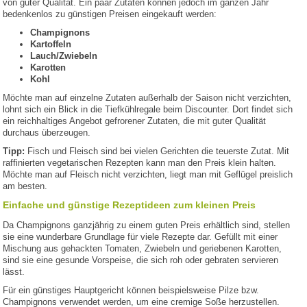
von guter Qualität. Ein paar Zutaten können jedoch im ganzen Jahr
bedenkenlos zu günstigen Preisen eingekauft werden:
Champignons
Kartoffeln
Lauch/Zwiebeln
Karotten
Kohl
Möchte man auf einzelne Zutaten außerhalb der Saison nicht verzichten,
lohnt sich ein Blick in die Tiefkühlregale beim Discounter. Dort findet sich
ein reichhaltiges Angebot gefrorener Zutaten, die mit guter Qualität
durchaus überzeugen.
Tipp:
Fisch und Fleisch sind bei vielen Gerichten die teuerste Zutat. Mit
raffinierten vegetarischen Rezepten kann man den Preis klein halten.
Möchte man auf Fleisch nicht verzichten, liegt man mit Geflügel preislich
am besten.
Einfache und günstige Rezeptideen zum kleinen Preis
Da Champignons ganzjährig zu einem guten Preis erhältlich sind, stellen
sie eine wunderbare Grundlage für viele Rezepte dar. Gefüllt mit einer
Mischung aus gehackten Tomaten, Zwiebeln und geriebenen Karotten,
sind sie eine gesunde Vorspeise, die sich roh oder gebraten servieren
lässt.
Für ein günstiges Hauptgericht können beispielsweise Pilze bzw.
Champignons verwendet werden, um eine cremige Soße herzustellen.