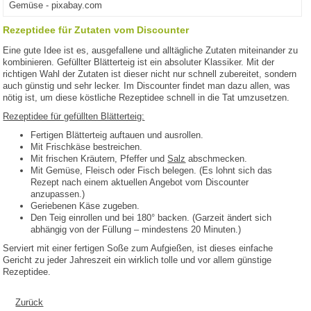
Gemüse - pixabay.com
Rezeptidee für Zutaten vom Discounter
Eine gute Idee ist es, ausgefallene und alltägliche Zutaten miteinander zu
kombinieren. Gefüllter Blätterteig ist ein absoluter Klassiker. Mit der
richtigen Wahl der Zutaten ist dieser nicht nur schnell zubereitet, sondern
auch günstig und sehr lecker. Im Discounter findet man dazu allen, was
nötig ist, um diese köstliche Rezeptidee schnell in die Tat umzusetzen.
Rezeptidee für gefüllten Blätterteig:
Fertigen Blätterteig auftauen und ausrollen.
Mit Frischkäse bestreichen.
Mit frischen Kräutern, Pfeffer und
Salz
abschmecken.
Mit Gemüse, Fleisch oder Fisch belegen. (Es lohnt sich das
Rezept nach einem aktuellen Angebot vom Discounter
anzupassen.)
Geriebenen Käse zugeben.
Den Teig einrollen und bei 180° backen. (Garzeit ändert sich
abhängig von der Füllung – mindestens 20 Minuten.)
Serviert mit einer fertigen Soße zum Aufgießen, ist dieses einfache
Gericht zu jeder Jahreszeit ein wirklich tolle und vor allem günstige
Rezeptidee.
Zurück