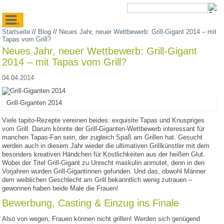
.
Startseite
//
Blog
//
Neues Jahr, neuer Wettbewerb: Grill-Gigant 2014 – mit
Tapas vom Grill?
Neues Jahr, neuer Wettbewerb: Grill-Gigant
2014 – mit Tapas vom Grill?
04.04.2014
Grill-Giganten 2014
Viele tapito-Rezepte vereinen beides: exquisite Tapas und Knuspriges
vom Grill. Darum könnte der Grill-Giganten-Wettbewerb interessant für
manchen Tapas-Fan sein, der zugleich Spaß am Grillen hat. Gesucht
werden auch in diesem Jahr wieder die ultimativen Grillkünstler mit dem
besonders kreativen Händchen für Köstlichkeiten aus der heißen Glut.
Wobei der Titel Grill-Gigant zu Unrecht maskulin anmutet, denn in den
Vorjahren wurden Grill-Gigantinnen gefunden. Und das, obwohl Männer
dem weiblichen Geschlecht am Grill bekanntlich wenig zutrauen –
gewonnen haben beide Male die Frauen!
Bewerbung, Casting & Einzug ins Finale
Also von wegen, Frauen können nicht grillen! Werden sich genügend