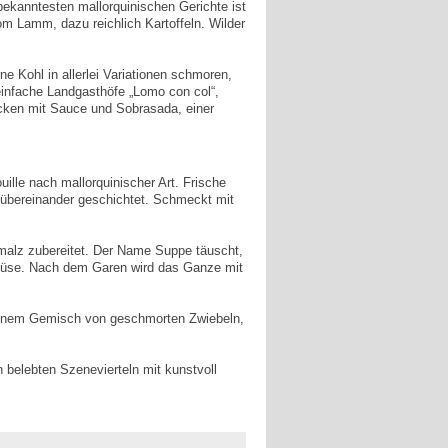
bekanntesten mallorquinischen Gerichte ist
vom Lamm, dazu reichlich Kartoffeln. Wilder
ne Kohl in allerlei Variationen schmoren,
einfache Landgasthöfe „Lomo con col“,
ecken mit Sauce und Sobrasada, einer
ille nach mallorquinischer Art. Frische
 übereinander geschichtet. Schmeckt mit
malz zubereitet. Der Name Suppe täuscht,
Gemüse. Nach dem Garen wird das Ganze mit
us einem Gemisch von geschmorten Zwiebeln,
n belebten Szenevierteln mit kunstvoll