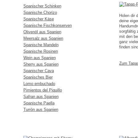
Spanischer Schinken
Spanische Chorizo
Holen dir
Spanischer Käse
deine eig
Spanische Fischkonserven
Handumdreh
sorgfälti
Olivenöl aus Spanien
mit den b
Meersalz aus Spanien
ganz viele
Spanische Mandeln
finden sin
Spanische Rosinen
Wein aus Spanien
Zum Tapa
Sherry aus Spanien
Spanischer Cava
Spanisches Bier
Lomo embuchado
Pimientos del Piquillo
Safran aus Spanien
Spanische Paella
Turrón aus Spanien