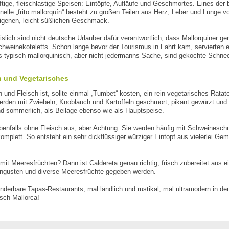
ftige, fleischlastige Speisen: Eintöpfe, Aufläufe und Geschmortes. Eines der 
onelle „frito mallorquín“ besteht zu großen Teilen aus Herz, Leber und Lunge 
igenen, leicht süßlichen Geschmack.
slich sind nicht deutsche Urlauber dafür verantwortlich, dass Mallorquiner ger
hweinekoteletts. Schon lange bevor der Tourismus in Fahrt kam, servierten 
lls typisch mallorquinisch, aber nicht jedermanns Sache, sind gekochte Schn
n und Vegetarisches
nd Fleisch ist, sollte einmal „Tumbet“ kosten, ein rein vegetarisches Ratatou
rden mit Zwiebeln, Knoblauch und Kartoffeln geschmort, pikant gewürzt und
nd sommerlich, als Beilage ebenso wie als Hauptspeise.
enfalls ohne Fleisch aus, aber Achtung: Sie werden häufig mit Schweinesch
komplett. So entsteht ein sehr dickflüssiger würziger Eintopf aus vielerlei 
r mit Meeresfrüchten? Dann ist Caldereta genau richtig, frisch zubereitet a
angusten und diverse Meeresfrüchte gegeben werden.
nderbare Tapas-Restaurants, mal ländlich und rustikal, mal ultramodern in de
sch Mallorca!