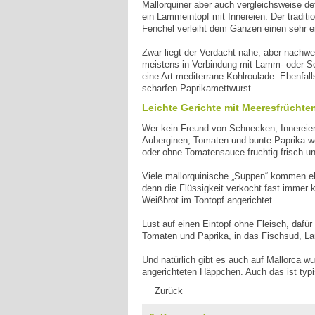
Mallorquiner aber auch vergleichsweise de
ein Lammeintopf mit Innereien: Der traditi
Fenchel verleiht dem Ganzen einen sehr e
Zwar liegt der Verdacht nahe, aber nachwei
meistens in Verbindung mit Lamm- oder Sc
eine Art mediterrane Kohlroulade. Ebenfa
scharfen Paprikamettwurst.
Leichte Gerichte mit Meeresfrüchte
Wer kein Freund von Schnecken, Innereien u
Auberginen, Tomaten und bunte Paprika we
oder ohne Tomatensauce fruchtig-frisch u
Viele mallorquinische „Suppen“ kommen eb
denn die Flüssigkeit verkocht fast immer 
Weißbrot im Tontopf angerichtet.
Lust auf einen Eintopf ohne Fleisch, dafü
Tomaten und Paprika, in das Fischsud, L
Und natürlich gibt es auch auf Mallorca wu
angerichteten Häppchen. Auch das ist typi
Zurück