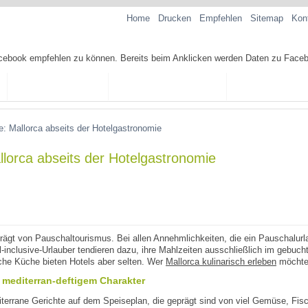
Home
Drucken
Empfehlen
Sitemap
Kon
TAPAS-REZEPTE
TAPAS-KOCHKURSE
SPANISCHE SP
he: Mallorca abseits der Hotelgastronomie
allorca abseits der Hotelgastronomie
rägt von Pauschaltourismus. Bei allen Annehmlichkeiten, die ein Pauschalurlau
l-inclusive-Urlauber tendieren dazu, ihre Mahlzeiten ausschließlich im gebuc
ische Küche bieten Hotels aber selten. Wer
Mallorca kulinarisch erleben
möchte,
t mediterran-deftigem Charakter
diterrane Gerichte auf dem Speiseplan, die geprägt sind von viel Gemüse, Fis