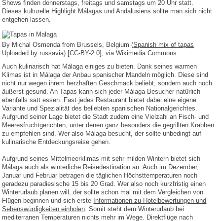
Shows finden donnerstags, freitags und samstags um 20 Uhr statt.
Dieses kulturelle Highlight Málagas und Andalusiens sollte man sich nicht
entgehen lassen.
By Michal Osmenda from Brussels, Belgium (
Spanish mix of tapas
Uploaded by russavia) [
CC-BY-2.0
], via Wikimedia Commons
Auch kulinarisch hat Málaga einiges zu bieten. Dank seines warmen
Klimas ist in Málaga der Anbau spanischer Mandeln möglich. Diese sind
nicht nur wegen ihrem herzhaften Geschmack beliebt, sondern auch noch
äußerst gesund. An Tapas kann sich jeder Málaga Besucher natürlich
ebenfalls satt essen. Fast jedes Restaurant bietet dabei eine eigene
Variante und Spezialität des beliebten spanischen Nationalgerichtes.
Aufgrund seiner Lage bietet die Stadt zudem eine Vielzahl an Fisch- und
Meeresfruchtgerichten, unter denen ganz besonders die gegrillten Krabben
zu empfehlen sind. Wer also Málaga besucht, der sollte unbedingt auf
kulinarische Entdeckungsreise gehen.
Aufgrund seines Mittelmeerklimas mit sehr milden Wintern bietet sich
Málaga auch als winterliche Reisedestination an. Auch im Dezember,
Januar und Februar betragen die täglichen Höchsttemperaturen noch
geradezu paradiesische 15 bis 20 Grad. Wer also noch kurzfristig einen
Winterurlaub planen will, der sollte schon mal mit dem Vergleichen von
Flügen beginnen und sich erste
Informationen zu Hotelbewertungen und
Sehenswürdigkeiten einholen
. Somit steht dem Winterurlaub bei
mediterranen Temperaturen nichts mehr im Wege. Direktflüge nach