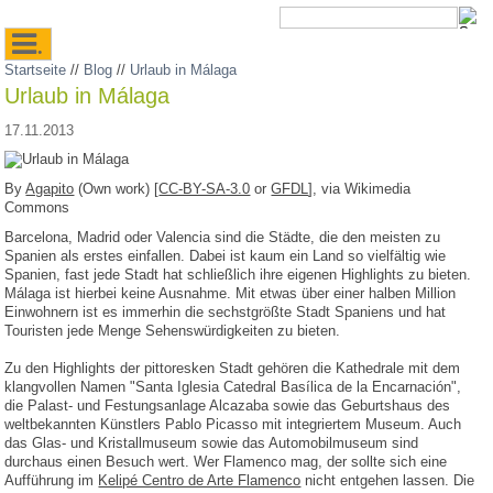
.
Startseite
//
Blog
//
Urlaub in Málaga
Urlaub in Málaga
17.11.2013
By
Agapito
(Own work) [
CC-BY-SA-3.0
or
GFDL
], via Wikimedia
Commons
Barcelona, Madrid oder Valencia sind die Städte, die den meisten zu
Spanien als erstes einfallen. Dabei ist kaum ein Land so vielfältig wie
Spanien, fast jede Stadt hat schließlich ihre eigenen Highlights zu bieten.
Málaga ist hierbei keine Ausnahme. Mit etwas über einer halben Million
Einwohnern ist es immerhin die sechstgrößte Stadt Spaniens und hat
Touristen jede Menge Sehenswürdigkeiten zu bieten.
Zu den Highlights der pittoresken Stadt gehören die Kathedrale mit dem
klangvollen Namen "Santa Iglesia Catedral Basílica de la Encarnación",
die Palast- und Festungsanlage Alcazaba sowie das Geburtshaus des
weltbekannten Künstlers Pablo Picasso mit integriertem Museum. Auch
das Glas- und Kristallmuseum sowie das Automobilmuseum sind
durchaus einen Besuch wert. Wer Flamenco mag, der sollte sich eine
Aufführung im
Kelipé Centro de Arte Flamenco
nicht entgehen lassen. Die