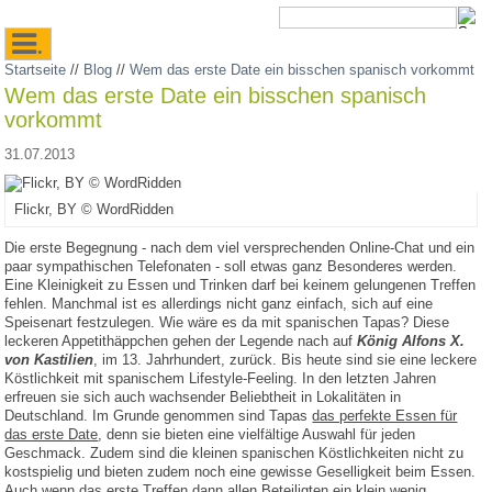
.
Startseite
//
Blog
//
Wem das erste Date ein bisschen spanisch vorkommt
Wem das erste Date ein bisschen spanisch
vorkommt
31.07.2013
Flickr, BY © WordRidden
Die erste Begegnung - nach dem viel versprechenden Online-Chat und ein
paar sympathischen Telefonaten - soll etwas ganz Besonderes werden.
Eine Kleinigkeit zu Essen und Trinken darf bei keinem gelungenen Treffen
fehlen. Manchmal ist es allerdings nicht ganz einfach, sich auf eine
Speisenart festzulegen. Wie wäre es da mit spanischen Tapas? Diese
leckeren Appetithäppchen gehen der Legende nach auf
König Alfons X.
von Kastilien
, im 13. Jahrhundert, zurück. Bis heute sind sie eine leckere
Köstlichkeit mit spanischem Lifestyle-Feeling. In den letzten Jahren
erfreuen sie sich auch wachsender Beliebtheit in Lokalitäten in
Deutschland. Im Grunde genommen sind Tapas
das perfekte Essen für
das erste Date
, denn sie bieten eine vielfältige Auswahl für jeden
Geschmack. Zudem sind die kleinen spanischen Köstlichkeiten nicht zu
kostspielig und bieten zudem noch eine gewisse Geselligkeit beim Essen.
Auch wenn das erste Treffen dann allen Beteiligten ein klein wenig