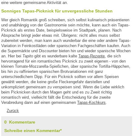
eine weitere gemeinsame Aktivität an.
Sonniges Tapas-Picknick für unvergessliche Stunden
Wer gleich Romantik groß schreiben, sich selbst kulinarisch präsentieren
und unabhängig von der Gastronomie sein möchte, kann auch ein Tapas-
Picknick als erstes Date, beispielsweise im Stadtpark, planen. Nach
Absprache bringt jeder etwas mit. Übrigens: nicht alles muss selbst
zubereitet werden, man kann auch wunderbar die eine oder andere Tapas-
Variation in Feinkostläden oder spanischen Fachgeschäften kaufen. Auch
die Supermärkte und Discounter bieten hin und wieder spanische Wochen
an. Hier bei
Tapito
gibt es wunderbare kalte
Tapas-Rezepte
, die sich
hervorragend für ein romantisches Picknick zu zweit eigenen - von den
kleinen Tomate-Mozzarella-Spießchen, über spanische Tortilla-Häppchen,
bis hin zu raffinierten spanischen Brotvariationen mit ganz
unterschiedlichem Dipp. Für ein Picknick sollten vor allem Speisen
gewählt werden, die keine große Fleckengefahr darstellen und
unkompliziert gemeinsam zu verspeisen sind. Wenn die Liebe wirklich
beim Picknicken durch den Magen geht und es zu Zweit richtig
romantisch wird, vielleicht fällt die Entscheidung für die zweite
Verabredung dann auf einen gemeinsamen
Tapas-Kochkurs
.
Zurück
0 Kommentare
Schreibe einen Kommentar*