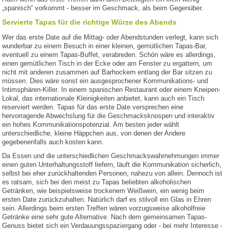
„spanisch“ vorkommt - besser im Geschmack, als beim Gegenüber.
Servierte Tapas für die richtige Würze des Abends
Wer das erste Date auf die Mittag- oder Abendstunden verlegt, kann sich
wunderbar zu einem Besuch in einer kleinen, gemütlichen Tapas-Bar,
eventuell zu einem Tapas-Buffet, verabreden. Schön wäre es allerdings,
einen gemütlichen Tisch in der Ecke oder am Fenster zu ergattern, um
nicht mit anderen zusammen auf Barhockern entlang der Bar sitzen zu
müssen. Dies wäre sonst ein ausgesprochener Kommunikations- und
Intimsphären-Killer. In einem spanischen Restaurant oder einem Kneipen-
Lokal, das internationale Kleinigkeiten anbietet, kann auch ein Tisch
reserviert werden. Tapas für das erste Date versprechen eine
hervorragende Abwechslung für die Geschmacksknospen und interaktiv
ein hohes Kommunikationspotenzial. Am besten jeder wählt
unterschiedliche, kleine Häppchen aus, von denen der Andere
gegebenenfalls auch kosten kann.
Da Essen und die unterschiedlichen Geschmackswahrnehmungen immer
einen guten Unterhaltungsstoff liefern, läuft die Kommunikation sicherlich,
selbst bei eher zurückhaltenden Personen, nahezu von allein. Dennoch ist
es ratsam, sich bei den meist zu Tapas beliebten alkoholischen
Getränken, wie beispielsweise trockenem Weißwein, ein wenig beim
ersten Date zurückzuhalten. Natürlich darf es stilvoll ein Glas in Ehren
sein. Allerdings beim ersten Treffen wären vorzugsweise alkoholfreie
Getränke eine sehr gute Alternative. Nach dem gemeinsamen Tapas-
Genuss bietet sich ein Verdauungsspaziergang oder - bei mehr Interesse -