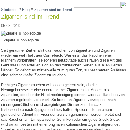
Startseite
//
Blog
//
Zigarren sind im Trend
Zigarren sind im Trend
05.08.2013
Zigarre © noblego.de
Seit geraumer Zeit erfährt das Rauchen von Zigaretten und Zigarren
wieder ein
wahrhaftiges Comeback
. War einst das Rauchen eher
Männern vorbehalten, zelebrieren heutzutage auch Frauen diese Art des
Genusses und erfreuen sich an den zahlreichen Sorten aus allen Herren
Länder. So gehört es mittlerweile zum guten Ton, zu bestimmten Anlässen
eine schmackhafte Zigarre zu rauchen.
Richtiges Zigarrenrauchen will jedoch gelernt sein, da die
Herangehensweise eine andere als bei Zigaretten ist. Anders als
Zigaretten, die eher der Nikotinbefriedigung dienen, wird das Rauchen von
Zigarren regelrecht zelebriert. So kommen Zigarren vorwiegend nach
einem
gemütlichen und ausgiebigen Dinner
zum Einsatz.
Insbesondere nach üppigen und herzhaften Speisen, die an einem
gemütlichen Abend mit Freunden zu sich genommen werden, bietet sich
das Rauchen an. Ein
spanischer Schinken
oder ein gutes Stück Steak
wird so am besten mit einer originalen kubanischen Zigarre abgerundet.
Somit erfährt das gemütliche Beisammensein einen regelrechten