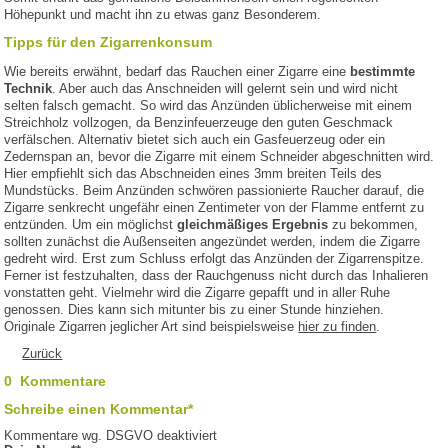
Höhepunkt und macht ihn zu etwas ganz Besonderem.
Tipps für den Zigarrenkonsum
Wie bereits erwähnt, bedarf das Rauchen einer Zigarre eine
bestimmte
Technik
. Aber auch das Anschneiden will gelernt sein und wird nicht
selten falsch gemacht. So wird das Anzünden üblicherweise mit einem
Streichholz vollzogen, da Benzinfeuerzeuge den guten Geschmack
verfälschen. Alternativ bietet sich auch ein Gasfeuerzeug oder ein
Zedernspan an, bevor die Zigarre mit einem Schneider abgeschnitten wird.
Hier empfiehlt sich das Abschneiden eines 3mm breiten Teils des
Mundstücks. Beim Anzünden schwören passionierte Raucher darauf, die
Zigarre senkrecht ungefähr einen Zentimeter von der Flamme entfernt zu
entzünden. Um ein möglichst
gleichmäßiges Ergebnis
zu bekommen,
sollten zunächst die Außenseiten angezündet werden, indem die Zigarre
gedreht wird. Erst zum Schluss erfolgt das Anzünden der Zigarrenspitze.
Ferner ist festzuhalten, dass der Rauchgenuss nicht durch das Inhalieren
vonstatten geht. Vielmehr wird die Zigarre gepafft und in aller Ruhe
genossen. Dies kann sich mitunter bis zu einer Stunde hinziehen.
Originale Zigarren jeglicher Art sind beispielsweise
hier zu finden
.
Zurück
0 Kommentare
Schreibe einen Kommentar*
Kommentare wg. DSGVO deaktiviert