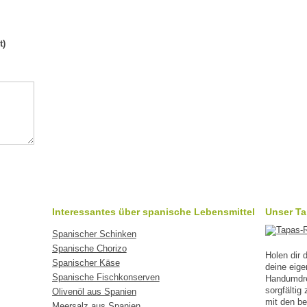
t)
Interessantes über spanische Lebensmittel
Unser T
Spanischer Schinken
Spanische Chorizo
Holen dir
Spanischer Käse
deine eig
Spanische Fischkonserven
Handumdreh
sorgfälti
Olivenöl aus Spanien
mit den b
Meersalz aus Spanien