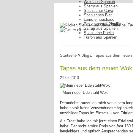
Wein aus Spanien
Sherry aus Spanien
Spanischer Cava
Spanisches Bier
Lomo embuchado
Pimientos del Piquillo
Safran aus Spanien
Spanische Paella
Turrón aus Spanien
Startseite
//
Blog
//
Tapas aus dem neuen
Tapas aus dem neuen Wok
21.05.2013
Mein neuer Edelstahl-Wok
Demnächst muss ich mich von einem langj
habe somit keine Verwendungsmöglichkeit
unzähliger Tapas im Einsatz – von Fritti
Als Trost habe ich mir jetzt einen
Edelsta
habe. Der recht stolze Preis von fast 130
langlebiges und optisch Ansprechendes s