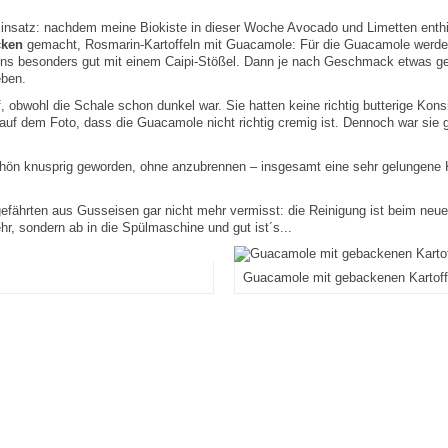
nsatz: nachdem meine Biokiste in dieser Woche Avocado und Limetten enthie
cken
gemacht, Rosmarin-Kartoffeln mit Guacamole: Für die Guacamole werden 
ns besonders gut mit einem Caipi-Stößel. Dann je nach Geschmack etwas geh
eben.
f, obwohl die Schale schon dunkel war. Sie hatten keine richtig butterige Kon
uf dem Foto, dass die Guacamole nicht richtig cremig ist. Dennoch war sie 
 schön knusprig geworden, ohne anzubrennen – insgesamt eine sehr gelungene
ährten aus Gusseisen gar nicht mehr vermisst: die Reinigung ist beim neuen
, sondern ab in die Spülmaschine und gut ist´s...
Guacamole mit gebackenen Kartoff