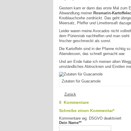
Gestern kam er dann das erste Mal zum Ei
Abwandlung meiner
Rosmarin-Kartoffele
Knoblauchzehe zerdrückt. Das geht übrige
Meersalz, Pfeffer und Limettensaft dazug
Leider waren meine Avocados nicht vollrei
dem Pürierstab nachhelfen und man sieht a
frischer geschmeckt als sonst.
Die Kartoffeln sind in der Pfanne richtig
Abendessen, das schnell gemacht war.
Und am Ende habe ich meinen alten Weggef
umständliches Abtrocknen und Einölen mehr
Zutaten für Guacamole
Zurück
0 Kommentare
Schreibe einen Kommentar*
Kommentare wg. DSGVO deaktiviert
Dein Name*
*