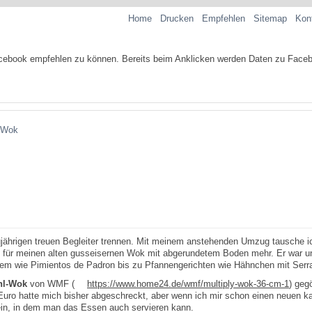
Home
Drucken
Empfehlen
Sitemap
Kon
 Wok
ährigen treuen Begleiter trennen. Mit meinem anstehenden Umzug tausche i
 für meinen alten gusseisernen Wok mit abgerundetem Boden mehr. Er war un
ertem wie Pimientos de Padron bis zu Pfannengerichten wie Hähnchen mit Ser
hl-Wok
von WMF (
https://www.home24.de/wmf/multiply-wok-36-cm-1
) geg
 Euro hatte mich bisher abgeschreckt, aber wenn ich mir schon einen neuen 
ein, in dem man das Essen auch servieren kann.