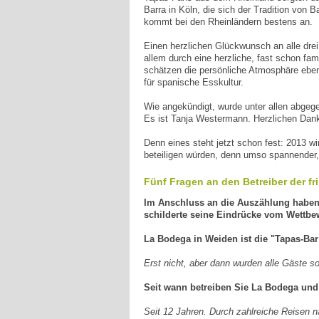
Barra in Köln, die sich der Tradition von
kommt bei den Rheinländern bestens an.
Einen herzlichen Glückwunsch an alle drei
allem durch eine herzliche, fast schon fa
schätzen die persönliche Atmosphäre ebe
für spanische Esskultur.
Wie angekündigt, wurde unter allen abgeg
Es ist Tanja Westermann. Herzlichen Dank
Denn eines steht jetzt schon fest: 2013 
beteiligen würden, denn umso spannender, v
Fünf Fragen an den Betreiber der f
Im Anschluss an die Auszählung haben w
schilderte seine Eindrücke vom Wettb
La Bodega in Weiden ist die "Tapas-Bar
Erst nicht, aber dann wurden alle Gäste 
Seit wann betreiben Sie La Bodega und
Seit 12 Jahren. Durch zahlreiche Reisen na