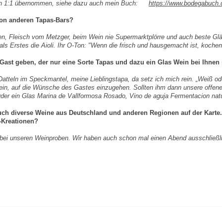
en 1:1 übernommen, siehe dazu auch mein Buch:
https://www.bodegabuch.
von anderen Tapas-Bars?
ten, Fleisch vom Metzger, beim Wein nie Supermarktplörre und auch beste Glä
ls Erstes die Aioli. Ihr O-Ton: "Wenn die frisch und hausgemacht ist, kochen
st geben, der nur eine Sorte Tapas und dazu ein Glas Wein bei Ihnen
 Datteln im Speckmantel, meine Lieblingstapa, da setz ich mich rein. „Weiß o
ein, auf die Wünsche des Gastes einzugehen. Sollten ihm dann unsere offene
 Oder ein Glas Marina de Vallformosa Rosado, Vino de aguja Fermentacion nat
h diverse Weine aus Deutschland und anderen Regionen auf der Karte.
-Kreationen?
 bei unseren Weinproben. Wir haben auch schon mal einen Abend ausschließlic