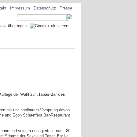
takt
Impressum
Datenschutz
Presse
EZIALITÄTEN
Auflage der Wahl zur „
Tapas-Bar des
ren mit uneinholbarem Vorsprung davon.
rie und Egon Schaeffers Bar-Restaurant
demann und seinem engagierten Team. 80
hre Stimme der Sekt- und Tapas-Bar La