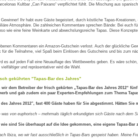
 Barcelonas Kultbar „Can Paixano“ verpflichtet fühlt. Die Mischung aus span
 Gewinner! Ihr habt eure Gäste begeistert, durch köstliche Tapas-Kreationen
miliäre Atmosphäre. Die zahlreichen Kommentare sprechen Bände: Bei euch füh
nso wie eine feine Weinkarte und abwechslungsreiche Tapas. Diese Konzept
ebenen Kommentaren ein Amazon-Gutschein verlost. Auch der glückliche Gewi
 für die Teilnahme, viel Spaß beim Einlösen des Gutscheins und bis zum nä
wird es auf jeden Fall eine Neuauflage des Wettbewerbs geben. Es wäre schö
ielfältiger und repräsentativer wird die Wahl.
risch gekührten "Tapas-Bar des Jahres"
ir dem Betreiber der frisch gekürten „Tapas-Bar des Jahres 2012“ fünf 
ewerb und gab zudem ein paar Experten-Empfehlungen zum Thema Tapa
 des Jahres 2012", fast 400 Gäste haben für Sie abgestimmt. Hätten Sie 
so was von euphorisch – mehrmals täglich erkundigten sich Gäste nach dem S
 wie sind Sie überhaupt auf die Idee gekommen, eine eigene Tapas-Bar 
ch Ibiza, wo wir fast ausschließlich in Tapas-Bars gespeist haben. Meine Frau