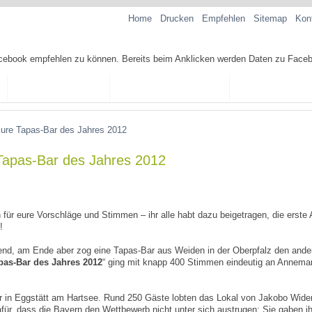
Home
Drucken
Empfehlen
Sitemap
Kon
TAPAS-REZEPTE
TAPAS-KOCHKURSE
SPANISCHE SP
Eure Tapas-Bar des Jahres 2012
 Tapas-Bar des Jahres 2012
h für eure Vorschläge und Stimmen – ihr alle habt dazu beigetragen, die erste 
!
nd, am Ende aber zog eine Tapas-Bar aus Weiden in der Oberpfalz den ande
pas-Bar des Jahres 2012
“ ging mit knapp 400 Stimmen eindeutig an Annema
ar in Eggstätt am Hartsee. Rund 250 Gäste lobten das Lokal von Jakobo Wi
ür, dass die Bayern den Wettbewerb nicht unter sich austrugen: Sie gaben i