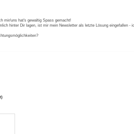
ch mir/uns hat's gewaltig Spass gemacht!
ich hinter Dir lagen, ist mir mein Newsletter als letzte Lösung eingefallen - 
chtungsmöglichkeiten?
t)