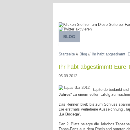
BLOG
SPANIEN ENTDECKEN
Startseite
//
Blog
//
Ihr habt abgestimmt! 
Ihr habt abgestimmt! Eure
05.09.2012
tapito.de bedankt sic
Jahres
“ zu einem vollen Erfolg zu machen
Das Rennen blieb bis zum Schluss spanne
Die erstmals verliehene Auszeichnung „
Ta
„
La Bodega
“.
Den 2. Platz belegte die Jakobos Tapasb
Tapas-Fans aus dem Rheinland sorgten daf