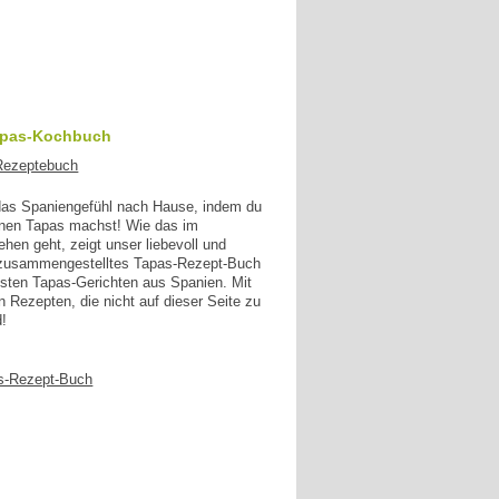
apas-Kochbuch
 das Spaniengefühl nach Hause, indem du
enen Tapas machst! Wie das im
en geht, zeigt unser liebevoll und
g zusammengestelltes Tapas-Rezept-Buch
esten Tapas-Gerichten aus Spanien. Mit
n Rezepten, die nicht auf dieser Seite zu
d!
s-Rezept-Buch