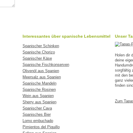
Interessantes über spanische Lebensmittel
Unser T
Spanischer Schinken
Spanische Chorizo
Holen dir
Spanischer Käse
deine eig
Spanische Fischkonserven
Handumdreh
sorgfälti
Olivenöl aus Spanien
mit den b
Meersalz aus Spanien
ganz viele
Spanische Mandeln
finden sin
Spanische Rosinen
Wein aus Spanien
Zum Tapa
Sherry aus Spanien
Spanischer Cava
Spanisches Bier
Lomo embuchado
Pimientos del Piquillo