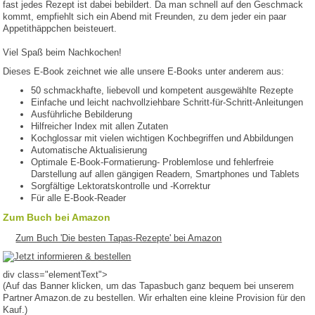
fast jedes Rezept ist dabei bebildert. Da man schnell auf den Geschmack
kommt, empfiehlt sich ein Abend mit Freunden, zu dem jeder ein paar
Appetithäppchen beisteuert.
Viel Spaß beim Nachkochen!
Dieses E-Book zeichnet wie alle unsere E-Books unter anderem aus:
50 schmackhafte, liebevoll und kompetent ausgewählte Rezepte
Einfache und leicht nachvollziehbare Schritt-für-Schritt-Anleitungen
Ausführliche Bebilderung
Hilfreicher Index mit allen Zutaten
Kochglossar mit vielen wichtigen Kochbegriffen und Abbildungen
Automatische Aktualisierung
Optimale E-Book-Formatierung- Problemlose und fehlerfreie
Darstellung auf allen gängigen Readern, Smartphones und Tablets
Sorgfältige Lektoratskontrolle und -Korrektur
Für alle E-Book-Reader
Zum Buch bei Amazon
Zum Buch 'Die besten Tapas-Rezepte' bei Amazon
div class="elementText">
(Auf das Banner klicken, um das Tapasbuch ganz bequem bei unserem
Partner Amazon.de zu bestellen. Wir erhalten eine kleine Provision für den
Kauf.)