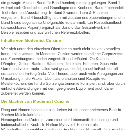
die gewagte Mission Band für Band hundertprozentig gelungen. Band 1
widmet sich Geschichte und Grundlagen des Kochens, Band 2 behandelt
Techniken und Ausstattung. In Band 3 werden Tiere & Pflanzen
vorgestellt, Band 4 beschäftigt sich mit Zutaten und Zubereitungen und in
Band 5 sind sogenannte Chefgerichte versammelt. Ein Rezepthandbuch
(abwaschbares Papier!) ergänzt als Band 6 das Gesamtwerk mit
Beispielrezepten und ausführlichen Referenztabellen.
Inhalte von Modernist Cuisine
Wer sich unter den einzelnen Oberthemen noch nicht so viel vorstellen
kann, sollte wissen: In Modernist Cuisine werden sämtliche Garprozesse
und Zubereitungsmethoden vorgestellt und erläutert. Ob Kochen,
Dämpfen, Grillen, Backen, Räuchern, Trocknen, Frittieren, Sous-vide-
Garen und vieles mehr– alles wird genau erklärt, einschließlich der oft
erstaunlichen Hintergründe. Viel Theorie, aber auch viele Anregungen zur
Umsetzung in die Praxis. Ebenfalls enthalten sind Rezepte von
Meisterköchen, die für die Spitzengastronomie konzipiert sind, aber durch
einfache Abwandlungen mit dem geeigneten Equipment auch daheim
zubereitet werden können.
Die Macher von Modernist Cuisine
Rang und Namen haben sie alle, keiner ist ein unbeschriebenes Blatt in
Sachen Molekularküche.
Herausgeber und Autor ist zum einen der Lebensmitteltechnologe und
leidenschaftliche Koch Dr. Nathan Myhrvold. Ehemals als
Wirtschaftsmathematiker in leitender Funktion bei Microsoft tätig, machte