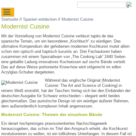
.
Startseite
//
Spanien entdecken
//
Modernist Cuisine
Modernist Cuisine
Mit der Vorstellung von Modernist Cuisine verlässt tapito.de das
spanische Terrain, um ein besonderes „Kochbuch“ zu würdigen. Das
ultimative Kompendium der gehobenen modernen Kochkunst mutet allein
schon rein optisch und haptisch luxuriös an. Drei Fachautoren haben
zusammen mit einem Spezialteam von „The Cooking Lab“ 2440 Seiten
eine geballte Ladung innovatives Kochwissen auf sechs Bände verteilt.
Das auf diese Weise portionierte Know-how wird stilgerecht im edlen
Acrylglas-Schuber dargeboten.
Während das englische Original (Modernist
Cuisine: The Art and Science of Cooking) in
reinem Weiß erstrahlt, hat der Taschen Verlag sich bei den Einbänden der
deutschen Ausgabe für Schwarz entschieden – elegant wirkt beides
gleichermaßen. Das puristische Design ist ein würdiger äußerer Rahmen,
dem außerordentlich komplexen Inhalt angemessen.
Modernist Cuisine: Themen der einzelnen Bände
Ein derart hochpreisiges praxisorientiertes Nachschlagewerk
herauszugeben, das schon im Titel den Anspruch erhebt, die Kochkunst
revolutionieren zu wollen, ist ein tollkühnes Unterfangen. In diesem Fall ist