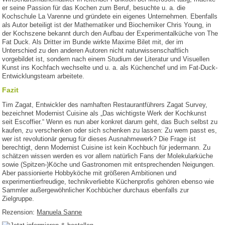
er seine Passion für das Kochen zum Beruf, besuchte u. a. die
Kochschule La Varenne und gründete ein eigenes Unternehmen. Ebenfalls
als Autor beteiligt ist der Mathematiker und Biochemiker Chris Young, in
der Kochszene bekannt durch den Aufbau der Experimentalküche von The
Fat Duck. Als Dritter im Bunde wirkte Maxime Bilet mit, der im
Unterschied zu den anderen Autoren nicht naturwissenschaftlich
vorgebildet ist, sondern nach einem Studium der Literatur und Visuellen
Kunst ins Kochfach wechselte und u. a. als Küchenchef und im Fat-Duck-
Entwicklungsteam arbeitete.
Fazit
Tim Zagat, Entwickler des namhaften Restaurantführers Zagat Survey,
bezeichnet Modernist Cuisine als „Das wichtigste Werk der Kochkunst
seit Escoffier.“ Wenn es nun aber konkret darum geht, das Buch selbst zu
kaufen, zu verschenken oder sich schenken zu lassen: Zu wem passt es,
wer ist revolutionär genug für dieses Ausnahmewerk? Die Frage ist
berechtigt, denn Modernist Cuisine ist kein Kochbuch für jedermann. Zu
schätzen wissen werden es vor allem natürlich Fans der Molekularküche
sowie (Spitzen-)Köche und Gastronomen mit entsprechenden Neigungen.
Aber passionierte Hobbyköche mit größeren Ambitionen und
experimentierfreudige, technikverliebte Küchenprofis gehören ebenso wie
Sammler außergewöhnlicher Kochbücher durchaus ebenfalls zur
Zielgruppe.
Rezension:
Manuela Sanne