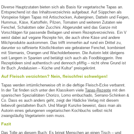
Diverse Hauptzutaten bieten sich als Basis für vegetarische Tapas an.
Entsprechend ist das Inhaltsverzeichnis aufgebaut. Auf Süppchen als
Vorspeise folgen Tapas mit Artischocken, Auberginen, Datteln und Feigen,
Hummus, Käse, Kartoffeln, Pilzen, Tomaten und weiteren Zutaten wie
Fenchel, Schalotten oder Zucchini. Abgerundet wird das Ganze mit
Vorschlägen für passende Beilagen und einem Rezeptverzeichnis. Ein V
weist dabei auf vegane Rezepte hin, die auch ohne Käse und andere
Milchprodukte auskommen. Das trifft immerhin auf rund ein Drittel zu,
darunter so raffinierte Köstlichkeiten wie gebratener Fenchel, kombiniert
mit Sternanis, Orangen und Wacholderbeeren. Die Autorin lebt übrigens
seit Langem in Spanien und betätigt sich auch als Foodbloggerin. Ihre
Rezeptideen sind authentisch und dennoch pfiffig – nicht ohne Grund ist
ihr Buch „Andalusien – Küche und Kultur“ preisgekrönt.
Auf Fleisch verzichten? Nein, fleischfrei schwelgen!
Tapas werden irrtümlicherweise oft in die deftige Fleisch-Ecke verbannt.
In der Tat finden sich unter den Klassikern viele
Tapas-Rezepte
mit den
spanischen Spezialitäten Chorizo, Lomo embuchado, Serrano-Schinken &
Co. Dass es auch anders geht, zeigt der Hädicke Verlag mit diesem
liebevoll gestalteten Buch. Und Margit Kunzke beweist, dass man als
Autorin eines gelungenen vegetarischen Kochbuchs selbst nicht
zwangsläufig Vegetarierin sein muss.
Fazit
Das Tolle an diesem Buch: Es bringt Menschen an einen Tisch – und