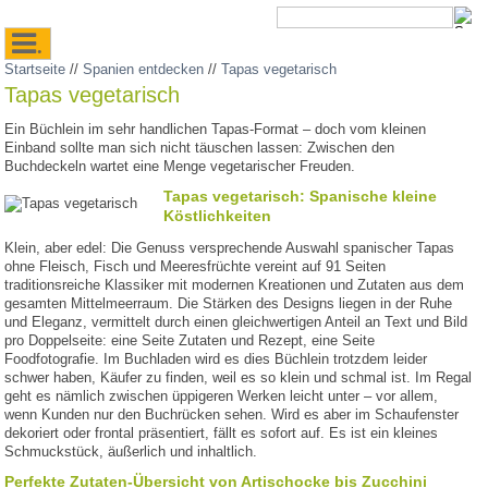
.
Startseite
//
Spanien entdecken
//
Tapas vegetarisch
Tapas vegetarisch
Ein Büchlein im sehr handlichen Tapas-Format – doch vom kleinen
Einband sollte man sich nicht täuschen lassen: Zwischen den
Buchdeckeln wartet eine Menge vegetarischer Freuden.
Tapas vegetarisch: Spanische kleine
Köstlichkeiten
Klein, aber edel: Die Genuss versprechende Auswahl spanischer Tapas
ohne Fleisch, Fisch und Meeresfrüchte vereint auf 91 Seiten
traditionsreiche Klassiker mit modernen Kreationen und Zutaten aus dem
gesamten Mittelmeerraum. Die Stärken des Designs liegen in der Ruhe
und Eleganz, vermittelt durch einen gleichwertigen Anteil an Text und Bild
pro Doppelseite: eine Seite Zutaten und Rezept, eine Seite
Foodfotografie. Im Buchladen wird es dies Büchlein trotzdem leider
schwer haben, Käufer zu finden, weil es so klein und schmal ist. Im Regal
geht es nämlich zwischen üppigeren Werken leicht unter – vor allem,
wenn Kunden nur den Buchrücken sehen. Wird es aber im Schaufenster
dekoriert oder frontal präsentiert, fällt es sofort auf. Es ist ein kleines
Schmuckstück, äußerlich und inhaltlich.
Perfekte Zutaten-Übersicht von Artischocke bis Zucchini