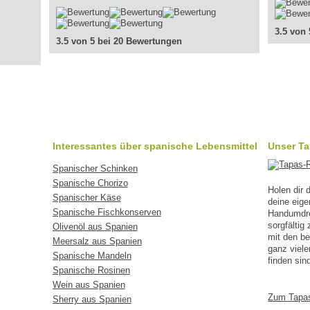
3.5 von
3.5 von 5 bei 20 Bewertungen
Interessantes über spanische Lebensmittel
Unser T
Spanischer Schinken
Spanische Chorizo
Holen dir
Spanischer Käse
deine eig
Spanische Fischkonserven
Handumdreh
sorgfälti
Olivenöl aus Spanien
mit den b
Meersalz aus Spanien
ganz viele
Spanische Mandeln
finden sin
Spanische Rosinen
Wein aus Spanien
Zum Tapa
Sherry aus Spanien