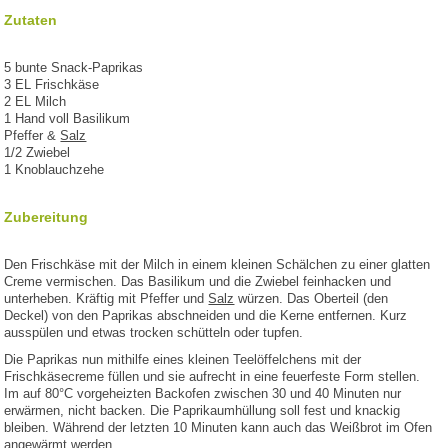
Zutaten
5 bunte Snack-Paprikas
3 EL Frischkäse
2 EL Milch
1 Hand voll Basilikum
Pfeffer &
Salz
1/2 Zwiebel
1 Knoblauchzehe
Zubereitung
Den Frischkäse mit der Milch in einem kleinen Schälchen zu einer glatten
Creme vermischen. Das Basilikum und die Zwiebel feinhacken und
unterheben. Kräftig mit Pfeffer und
Salz
würzen. Das Oberteil (den
Deckel) von den Paprikas abschneiden und die Kerne entfernen. Kurz
ausspülen und etwas trocken schütteln oder tupfen.
Die Paprikas nun mithilfe eines kleinen Teelöffelchens mit der
Frischkäsecreme füllen und sie aufrecht in eine feuerfeste Form stellen.
Im auf 80°C vorgeheizten Backofen zwischen 30 und 40 Minuten nur
erwärmen, nicht backen. Die Paprikaumhüllung soll fest und knackig
bleiben. Während der letzten 10 Minuten kann auch das Weißbrot im Ofen
angewärmt werden.