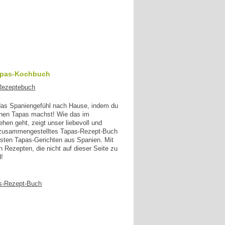
apas-Kochbuch
 das Spaniengefühl nach Hause, indem du
enen Tapas machst! Wie das im
en geht, zeigt unser liebevoll und
g zusammengestelltes Tapas-Rezept-Buch
esten Tapas-Gerichten aus Spanien. Mit
n Rezepten, die nicht auf dieser Seite zu
d!
s-Rezept-Buch