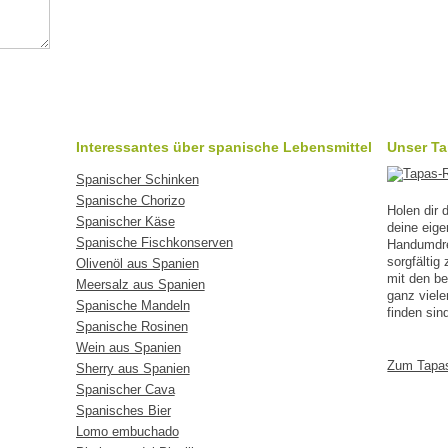
Interessantes über spanische Lebensmittel
Unser T
Spanischer Schinken
Spanische Chorizo
Holen dir
Spanischer Käse
deine eig
Spanische Fischkonserven
Handumdreh
sorgfälti
Olivenöl aus Spanien
mit den b
Meersalz aus Spanien
ganz viele
Spanische Mandeln
finden sin
Spanische Rosinen
Wein aus Spanien
Zum Tapa
Sherry aus Spanien
Spanischer Cava
Spanisches Bier
Lomo embuchado