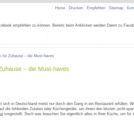
Home
Drucken
Empfehlen
Sitemap
Kon
TAPAS-REZEPTE
TAPAS-KOCHKURSE
SPANISCHE SP
 für Zuhause – die Must-haves
 Zuhause – die Must-haves
 sich in Deutschland meist nur durch den Gang in ein Restaurant erfüllen. W
l auf die fehlenden Zutaten oder Küchengeräte, um ihnen den letzten „echt-spa
se
vorgestellt. Doch was brauchen Sie eigentlich alles in Ihrer Küche, um für s