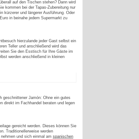
überall auf den Tischen stehen? Dann wird
d Sie kommen bei der Tapas-Zubereitung nur
in kürzerer und längerer Ausführung. Oder
e Euro in beinahe jedem Supermarkt zu
ntbesuch hierzulande jeder Gast selbst ein
eeren Teller und anschließend wird das
reiten Sie den Esstisch für Ihre Gäste im
elbst werden anschließend in kleinen
ch geschnittener Jamón: Ohne ein gutes
en direkt im Fachhandel beraten und legen
 Beilage gereicht werden. Dieses können Sie
en. Traditionellerweise werden
ng nehmen und sich einmal am
spanischen