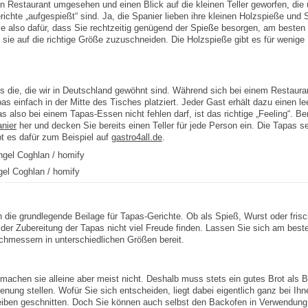
 Restaurant umgesehen und einen Blick auf die kleinen Teller geworfen, die 
richte „aufgespießt“ sind. Ja, die Spanier lieben ihre kleinen Holzspieße un
e also dafür, dass Sie rechtzeitig genügend der Spieße besorgen, am besten 
m sie auf die richtige Größe zuzuschneiden. Die Holzspieße gibt es für wenig
als die, die wir in Deutschland gewöhnt sind. Während sich bei einem Restaura
pas einfach in der Mitte des Tisches platziert. Jeder Gast erhält dazu einen l
 also bei einem Tapas-Essen nicht fehlen darf, ist das richtige „Feeling“. Be
anier
her und decken Sie bereits einen Teller für jede Person ein. Die Tapas s
bt es dafür zum Beispiel auf
gastro4all.de
.
el Coghlan / homify
 die grundlegende Beilage für Tapas-Gerichte. Ob als Spieß, Wurst oder fris
er Zubereitung der Tapas nicht viel Freude finden. Lassen Sie sich am best
schmessern in unterschiedlichen Größen bereit.
t machen sie alleine aber meist nicht. Deshalb muss stets ein gutes Brot als
nung stellen. Wofür Sie sich entscheiden, liegt dabei eigentlich ganz bei Ihn
heiben geschnitten. Doch Sie können auch selbst den Backofen in Verwendu