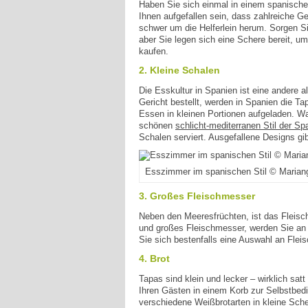
Haben Sie sich einmal in einem spanischen
Ihnen aufgefallen sein, dass zahlreiche Ge
schwer um die Helferlein herum. Sorgen Si
aber Sie legen sich eine Schere bereit, u
kaufen.
2. Kleine Schalen
Die Esskultur in Spanien ist eine andere 
Gericht bestellt, werden in Spanien die Ta
Essen in kleinen Portionen aufgeladen. Was
schönen
schlicht-mediterranen Stil der Sp
Schalen serviert. Ausgefallene Designs gi
Esszimmer im spanischen Stil © Mariang
3. Großes Fleischmesser
Neben den Meeresfrüchten, ist das Fleisch
und großes Fleischmesser, werden Sie an d
Sie sich bestenfalls eine Auswahl an Flei
4. Brot
Tapas sind klein und lecker – wirklich sat
Ihren Gästen in einem Korb zur Selbstbedie
verschiedene Weißbrotarten in kleine Sc