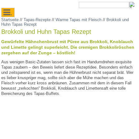
.
Startseite
//
Tapas-Rezepte
//
Warme Tapas mit Fleisch
//
Brokkoli und
Huhn Tapas Rezept
Brokkoli und Huhn Tapas Rezept
Gewürfelte Hähnchenbrust mit Püree aus Brokkoli, Knoblauch
und Limette gelingt superleicht. Die cremigen Brokkoliröschen
zergehen auf der Zunge – köstlich!
Aus wenigen Basic-Zutaten lassen sich fast im Handumdrehen exquisite
Tapas zaubern – den Beweis liefert diese Rezeptidee. Besonders einfach
und zeitsparend ist es, wenn man die Hühnerbrust nicht separat brät. Wer
es lieber knuspriger mag, sollte sich aber die Mühe machen und das
Fleisch vorher kurz kross anbräunen. Zusammen mit dem in diesem Fall
bewusst „zerkochten“ Brokkoli, Knoblauch und Limettensaft eine tolle
Bereicherung des Tapas-Buffets.