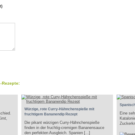
t)
-Rezepte:
Spanisc
Würzige, rote Curry-Hähnchenspieße mit
schied.
Eine seh
fruchtigem Bananendip Rezept
Zimt,
Kataloni
Die pikant würzigen Curry-Hähnchenspieße
Zuckerkru
finden in der fruchtig-cremigen Bananensauce
den perfekten Ausgleich. Spanien [...]