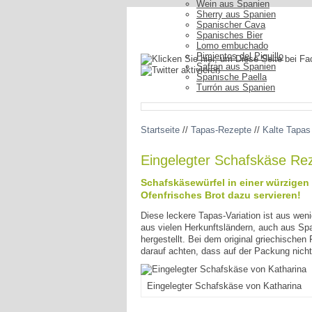
Wein aus Spanien
Sherry aus Spanien
Spanischer Cava
Spanisches Bier
Lomo embuchado
Pimientos del Piquillo
Safran aus Spanien
Spanische Paella
Turrón aus Spanien
Startseite
//
Tapas-Rezepte
//
Kalte Tapas
Eingelegter Schafskäse Re
Schafskäsewürfel in einer würzigen
Ofenfrisches Brot dazu servieren!
Diese leckere Tapas-Variation ist aus wen
aus vielen Herkunftsländern, auch aus Spa
hergestellt. Bei dem original griechische
darauf achten, dass auf der Packung nicht 
Eingelegter Schafskäse von Katharina