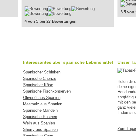
3.5 von
4 von 5 bei 27 Bewertungen
Interessantes über spanische Lebensmittel
Unser T
Spanischer Schinken
Spanische Chorizo
Holen dir
Spanischer Käse
deine eig
Spanische Fischkonserven
Handumdreh
sorgfälti
Olivenöl aus Spanien
mit den b
Meersalz aus Spanien
ganz viele
Spanische Mandeln
finden sin
Spanische Rosinen
Wein aus Spanien
Zum Tapa
Sherry aus Spanien
Spanischer Cava