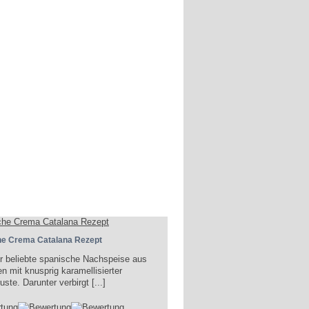
he Crema Catalana Rezept
r beliebte spanische Nachspeise aus
en mit knusprig karamellisierter
ste. Darunter verbirgt [...]