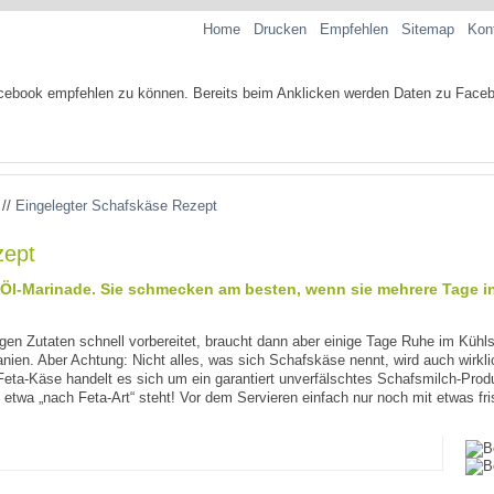
Home
Drucken
Empfehlen
Sitemap
Kon
//
Eingelegter Schafskäse Rezept
zept
 Öl-Marinade. Sie schmecken am besten, wenn sie mehrere Tage i
igen Zutaten schnell vorbereitet, braucht dann aber einige Tage Ruhe im Kühl
nien. Aber Achtung: Nicht alles, was sich Schafskäse nennt, wird auch wirk
n Feta-Käse handelt es sich um ein garantiert unverfälschtes Schafsmilch-Pr
etwa „nach Feta-Art“ steht! Vor dem Servieren einfach nur noch mit etwas fris