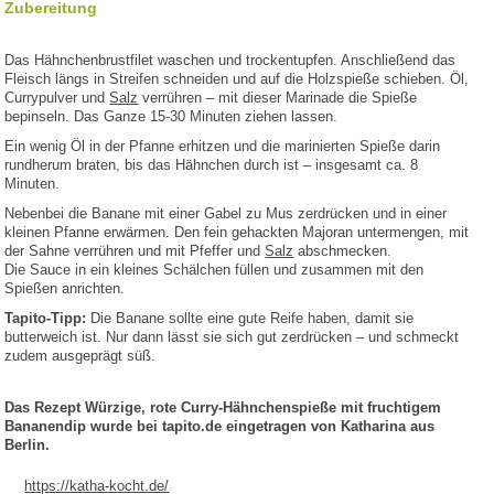
Zubereitung
Das Hähnchenbrustfilet waschen und trockentupfen. Anschließend das
Fleisch längs in Streifen schneiden und auf die Holzspieße schieben. Öl,
Currypulver und
Salz
verrühren – mit dieser Marinade die Spieße
bepinseln. Das Ganze 15-30 Minuten ziehen lassen.
Ein wenig Öl in der Pfanne erhitzen und die marinierten Spieße darin
rundherum braten, bis das Hähnchen durch ist – insgesamt ca. 8
Minuten.
Nebenbei die Banane mit einer Gabel zu Mus zerdrücken und in einer
kleinen Pfanne erwärmen. Den fein gehackten Majoran untermengen, mit
der Sahne verrühren und mit Pfeffer und
Salz
abschmecken.
Die Sauce in ein kleines Schälchen füllen und zusammen mit den
Spießen anrichten.
Tapito-Tipp:
Die Banane sollte eine gute Reife haben, damit sie
butterweich ist. Nur dann lässt sie sich gut zerdrücken – und schmeckt
zudem ausgeprägt süß.
Das Rezept Würzige, rote Curry-Hähnchenspieße mit fruchtigem
Bananendip wurde bei tapito.de eingetragen von Katharina aus
Berlin.
https://katha-kocht.de/