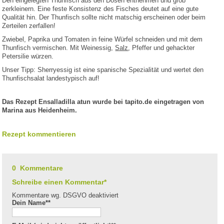
Den eingelegten Thunfisch aus den Dosen entnehmen und grob
zerkleinern. Eine feste Konsistenz des Fisches deutet auf eine gute
Qualität hin. Der Thunfisch sollte nicht matschig erscheinen oder beim
Zerteilen zerfallen!
Zwiebel, Paprika und Tomaten in feine Würfel schneiden und mit dem
Thunfisch vermischen. Mit Weinessig,
Salz
, Pfeffer und gehackter
Petersilie würzen.
Unser Tipp: Sherryessig ist eine spanische Spezialität und wertet den
Thunfischsalat landestypisch auf!
Das Rezept Ensalladilla atun wurde bei tapito.de eingetragen von
Marina aus Heidenheim.
Rezept kommentieren
0 Kommentare
Schreibe einen Kommentar*
Kommentare wg. DSGVO deaktiviert
Dein Name*
*