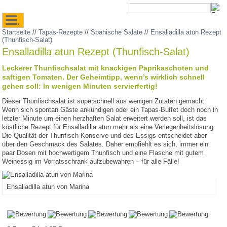
.
Startseite
//
Tapas-Rezepte
//
Spanische Salate
//
Ensalladilla atun Rezept
(Thunfisch-Salat)
Ensalladilla atun Rezept (Thunfisch-Salat)
Leckerer Thunfischsalat mit knackigen Paprikaschoten und
saftigen Tomaten. Der Geheimtipp, wenn’s wirklich schnell
gehen soll: In wenigen Minuten servierfertig!
Dieser Thunfischsalat ist superschnell aus wenigen Zutaten gemacht.
Wenn sich spontan Gäste ankündigen oder ein Tapas-Buffet doch noch in
letzter Minute um einen herzhaften Salat erweitert werden soll, ist das
köstliche Rezept für Ensalladilla atun mehr als eine Verlegenheitslösung.
Die Qualität der Thunfisch-Konserve und des Essigs entscheidet aber
über den Geschmack des Salates. Daher empfiehlt es sich, immer ein
paar Dosen mit hochwertigem Thunfisch und eine Flasche mit gutem
Weinessig im Vorratsschrank aufzubewahren – für alle Fälle!
Ensalladilla atun von Marina