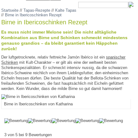
Startseite
//
Tapas-Rezepte
//
Kalte Tapas
//
Birne in Ibericoschinken Rezept
Birne in Ibericoschinken Rezept
Es muss nicht immer Melone sein! Die nicht alltägliche
Kombination aus Birne und Schinken schmeckt mindestens
genauso grandios – da bleibt garantiert kein Häppchen
zurück!
Der luftgetrocknete, relativ fettreiche Jamón Ibérico ist ein
spanischer
Schinken
mit Kult-Charakter – er gilt als eine der weltweit besten
Schinkenspezialitäten. Er schmeckt intensiv nussig, da die schwarzen
Ibérico-Schweine reichlich von ihrem Lieblingsfutter, den einheimischen
Eicheln fressen dürfen. Die beste Qualität hat der Bellota-Schinken von
freilaufenden Schweinen, die fast hauptsächlich mit Eicheln gefüttert
werden. Kein Wunder, dass die milde Birne so gut damit harmoniert!
Birne in Ibericoschinken von Katharina
3 von 5 bei 9 Bewertungen