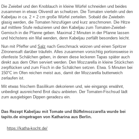
Die Zwiebel und den Knoblauch in kleine Würfel schneiden und beides
zusammen in etwas Olivenöl an schwitzen. Die Tomaten vierteln und den
Kabeljau in ca. 2 × 2 cm große Würfel zerteilen. Sobald die Zwiebeln
glasig werden, die Tomaten hinzufügen und kurz anschmoren. Die Hitze
auf mittlere Stufe reduzieren und den Kabeljau zum Tomaten-Zwiebel-
Gemisch in die Pfanne geben. Maximal 2 Minuten in der Pfanne lassen
und höchstens ein Mal wenden, denn Kabeljau zerfällt besonders leicht.
Nun mit Pfeffer und
Salz
nach Geschmack würzen und einen Spritzer
Zitronensaft darüber träufeln. Alles zusammen vorsichtig portionsweise in
ofenfeste Schälchen geben, in denen diese leckeren Tapas später auch
direkt aus dem Ofen serviert werden. Den Mozzarella in kleine Stückchen
zerpflücken und zum Fisch in die Schälchen setzen. Etwa. 5 Minuten bei
150°C im Ofen reichen meist aus, damit der Mozzarella butterweich
zerlaufen ist.
Mit etwas frischem Basilikum dekorieren und, wie eingangs erwähnt,
unbedingt ausreichend Brot dazu anbieten. Der Tomaten-Fischsud lädt
zum ausgiebigen Dippen geradezu ein.
Das Rezept Kabeljau mit Tomate und Büffelmozzarella wurde bei
tapito.de eingetragen von Katharina aus Berlin.
https://katha-kocht.de/