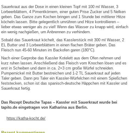
Sauerkraut aus der Dose in einen kleinen Topf mit 100 ml Wasser, 3
Lorbeerblättern, 4 Pimentkörnern, einer guten Prise Zucker und 5 Nelken
geben. Das Ganze zum Kochen bringen und 1 Stunde bei mittlerer Hitze
köcheln lassen. Bitte gelegentlich umrühren und Hitze kontrollieren –
lieber etwas weniger als zu viel! Wenn das Wasser zu knapp wird, einfach
ein wenig nachgießen, um Anbrennen zu verhindern.
Sobald das Sauerkraut köchelt, das Kasslerstück mit 300 ml Wasser, 2
EL Butter und 3 Lorbeerblättern in einen flachen Bräter geben. Das
Fleisch nun 45-60 Minuten im Backofen garen (180°C).
Nach einer Garprobe das Kassler Kotelett aus dem Ofen nehmen und
kurz ruhen lassen. Anschließend das Fleisch vom Knochen lösen und es
erst in Scheiben und dann in ca. 2×3 cm große Würfel schneiden.
Pumpernickel mit Butter bestreichen und 1-2 TL Sauerkraut auf jeden
Taler geben. Dann pro Taler ein Kassler-Würfelchen mit einem Spießchen
feststecken, schon ist das spanisch-deutsche Häppchen mit Kassler und
Sauerkraut fertig.
Das Rezept Deutsche Tapas – Kassler mit Sauerkraut wurde bei
tapito.de eingetragen von Katharina aus Berlin.
https://katha-kocht.de/
Rezept kommentieren