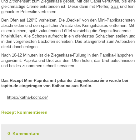
und Zitronensaft zum Ziegenkäse geben. Mit der Gabel verrühren, bis eine
gleichmäßige Creme entstanden ist. Diese dann mit Pfeffer,
Salz
und fein
gehackter Petersilie verfeinern.
Den Ofen auf 120°C vorheizen. Die „Deckel“ von den Mini-Paprikaschoten
abschneiden und den spärlichen Ansatz des Kerngehäuses entfernen. Mit
einem kleinen, spitz zulaufenden Löffel vorsichtig die Ziegenkäsecreme
hineinfüllen. Alle Schoten aufrecht in ein ofenfestes Schälchen stellen und
in den vorgeheizten Backofen schieben. Das Stangenbrot zum Aufbacken
direkt danebenlegen.
Nach 10-12 Minuten ist die Ziegenkäse-Füllung in den Paprika-Häppchen
angewärmt. Paprika und Brot aus dem Ofen holen, das Brot aufschneiden
und beides zusammen schnell servieren.
Das Rezept Mini-Paprika mit pikanter Ziegenkäsecréme wurde bei
tapito.de eingetragen von Katharina aus Berlin.
https://katha-kocht.de/
Rezept kommentieren
0 Kommentare