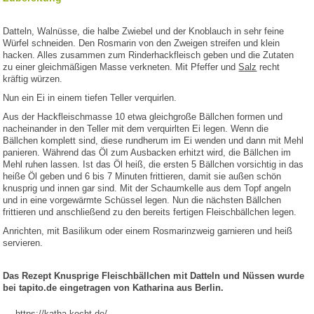
Datteln, Walnüsse, die halbe Zwiebel und der Knoblauch in sehr feine
Würfel schneiden. Den Rosmarin von den Zweigen streifen und klein
hacken. Alles zusammen zum Rinderhackfleisch geben und die Zutaten
zu einer gleichmäßigen Masse verkneten. Mit Pfeffer und
Salz
recht
kräftig würzen.
Nun ein Ei in einem tiefen Teller verquirlen.
Aus der Hackfleischmasse 10 etwa gleichgroße Bällchen formen und
nacheinander in den Teller mit dem verquirlten Ei legen. Wenn die
Bällchen komplett sind, diese rundherum im Ei wenden und dann mit Mehl
panieren. Während das Öl zum Ausbacken erhitzt wird, die Bällchen im
Mehl ruhen lassen. Ist das Öl heiß, die ersten 5 Bällchen vorsichtig in das
heiße Öl geben und 6 bis 7 Minuten frittieren, damit sie außen schön
knusprig und innen gar sind. Mit der Schaumkelle aus dem Topf angeln
und in eine vorgewärmte Schüssel legen. Nun die nächsten Bällchen
frittieren und anschließend zu den bereits fertigen Fleischbällchen legen.
Anrichten, mit Basilikum oder einem Rosmarinzweig garnieren und heiß
servieren.
Das Rezept Knusprige Fleischbällchen mit Datteln und Nüssen wurde
bei tapito.de eingetragen von Katharina aus Berlin.
https://katha-kocht.de/