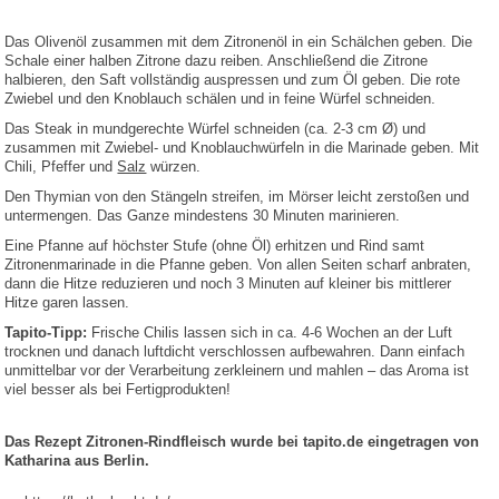
Das Olivenöl zusammen mit dem Zitronenöl in ein Schälchen geben. Die
Schale einer halben Zitrone dazu reiben. Anschließend die Zitrone
halbieren, den Saft vollständig auspressen und zum Öl geben. Die rote
Zwiebel und den Knoblauch schälen und in feine Würfel schneiden.
Das Steak in mundgerechte Würfel schneiden (ca. 2-3 cm Ø) und
zusammen mit Zwiebel- und Knoblauchwürfeln in die Marinade geben. Mit
Chili, Pfeffer und
Salz
würzen.
Den Thymian von den Stängeln streifen, im Mörser leicht zerstoßen und
untermengen. Das Ganze mindestens 30 Minuten marinieren.
Eine Pfanne auf höchster Stufe (ohne Öl) erhitzen und Rind samt
Zitronenmarinade in die Pfanne geben. Von allen Seiten scharf anbraten,
dann die Hitze reduzieren und noch 3 Minuten auf kleiner bis mittlerer
Hitze garen lassen.
Tapito-Tipp:
Frische Chilis lassen sich in ca. 4-6 Wochen an der Luft
trocknen und danach luftdicht verschlossen aufbewahren. Dann einfach
unmittelbar vor der Verarbeitung zerkleinern und mahlen – das Aroma ist
viel besser als bei Fertigprodukten!
Das Rezept Zitronen-Rindfleisch wurde bei tapito.de eingetragen von
Katharina aus Berlin.