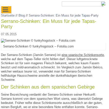
.
Startseite
//
Blog
//
Serrano-Schinken: Ein Muss für jede Tapas-Party
Serrano-Schinken: Ein Muss für jede Tapas-
Party
07.05.2015
Serrano-Schinken © funkyfrogstock – Fotolia.com
Der Serrano-Schinken (Jamón Serrano) ist
eine spanische Schinkensorte
,
welche auf dem Tapas-Teller nicht fehlen darf. Dieser luftgetrocknete
Schinken ist für sein mageres Fleisch bekannt, welches kaum Fasern
besitzt und mild-aromatisch schmeckt. Im Vergleich zum Jamón Ibérico,
welcher weitaus teurer ist, verwendet man für Serrano-Schinken
hellhäutige Hausschweine anstelle der dunkelhäutigen iberischen
Schweine.
Der Schinken aus dem spanischen Gebirge
Seine Bezeichnung verdankt der Serrano-Schinken seiner Herkunft:
Serrano kommt von dem spanischen Wort sierra, was übersetzt Gebirge
bedeutet. Früher reifte diese Schinkensorte ausschließlich an der guten,
reinen Bergluft, wo er eine besondere Note entfalten konnte. Serrano-