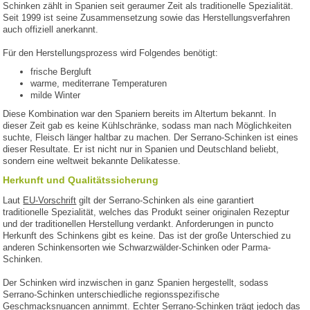
Schinken zählt in Spanien seit geraumer Zeit als traditionelle Spezialität.
Seit 1999 ist seine Zusammensetzung sowie das Herstellungsverfahren
auch offiziell anerkannt.
Für den Herstellungsprozess wird Folgendes benötigt:
frische Bergluft
warme, mediterrane Temperaturen
milde Winter
Diese Kombination war den Spaniern bereits im Altertum bekannt. In
dieser Zeit gab es keine Kühlschränke, sodass man nach Möglichkeiten
suchte, Fleisch länger haltbar zu machen. Der Serrano-Schinken ist eines
dieser Resultate. Er ist nicht nur in Spanien und Deutschland beliebt,
sondern eine weltweit bekannte Delikatesse.
Herkunft und Qualitätssicherung
Laut
EU-Vorschrift
gilt der Serrano-Schinken als eine garantiert
traditionelle Spezialität, welches das Produkt seiner originalen Rezeptur
und der traditionellen Herstellung verdankt. Anforderungen in puncto
Herkunft des Schinkens gibt es keine. Das ist der große Unterschied zu
anderen Schinkensorten wie Schwarzwälder-Schinken oder Parma-
Schinken.
Der Schinken wird inzwischen in ganz Spanien hergestellt, sodass
Serrano-Schinken unterschiedliche regionsspezifische
Geschmacksnuancen annimmt. Echter Serrano-Schinken trägt jedoch das