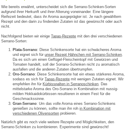
Wie bereits erwähnt, unterscheidet sich die Serrano-Schinken-Sorten
aufgrund ihrer Herkunft und ihrer Alterung voneinander. Eine längere
Reifezeit bedeutet, dass ihr Aroma ausgeprägter ist. Je nach gewähltem
Rezept und den darin zu findenden Zutaten ist das gewünscht oder auch
nicht.
Nachfolgend bieten wir einige
Tapas-Rezepte
mit den drei verschiedenen
Serrano-Sorten:
Plata-Sorrano
: Diese Schinkensorte hat ein schwächeres Aroma
und eignet sich für
unser Rezept Hähnchen mit Serrano-Schinken
.
Da es sich um einen Geflügel-Fleischeintopf mit Gewürzen und
Tomaten handelt, soll der Sorrano-Schinken nicht zu aromatisch
ausfallen und die anderen Zutaten übertrumpfen.
Oro-Sorrano
: Diese Schinkensorte hat ein etwas stärkeres Aroma,
sodass es sich für
Tapas-Rezepte
mit wenigen Zutaten eignet. Wir
empfehlen ihn für
Kürbisspalten in Serranoschinken
. Das
mittelstarke Aroma des Oro-Sorrano in Kombination mit nussig-
milden Hokkaidokürbissen resultieren in einem Fest für die
Geschmackssinne.
Gran-Serrano
: Um das volle Aroma eines Serrano-Schinkens
genießen zu können, sollte man ihn roh
in Kombination mit
verschiedenen Olivensorten
probieren.
Natürlich gibt es noch viele weitere Rezepte und Möglichkeiten, den
Serrano-Schinken zu kombinieren. Experimente sind gewünscht!