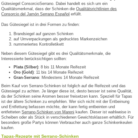
Gütesiegel ConsorcioSerrano. Dabei handelt es sich um ein
Qualitätsmerkmal, dass der Schinken die
Qualitätsrichtlinien des
Consorcio del Jamón Serrano Español
erfüllt.
Das Gütesiegel ist in drei Formen zu finden:
Brandsiegel auf ganzen Schinken
auf Umverpackungen als gedrucktes Markenzeichen
nummeriertes Kontrolletikett
Neben diesem Gütesiegel gibt es drei Qualitätsmerkmale, die
Interessierte berücksichtigen sollten:
Plata (Silber)
: 8 bis 11 Monate Reifezeit
Oro (Gold)
: 11 bis 14 Monate Reifezeit
Gran-Serrano
: Mindestens 14 Monate Reifezeit
Beim Kauf von Serrano-Schinken ist folglich auf die Reifezeit und das
Gütesiegel zu achten. Je länger diese ist, desto besser ist seine Qualität,
da der Schinken seine Aromen besser freisetzen kann. Speziell für Tapas
ist der ältere Schinken zu empfehlen. Wer sich nicht mit der Entbeinung
und Entfettung befassen möchte, der kann fertig entbeinten und
entfetteten
Serrano-Schinken von Mareni
kaufen. Dieser ist wahlweise in
Scheiben oder als Stück in verschiedenen Gewichtsklassen erhältlich. Für
besonders große Partys können Verbraucher auch ganze Schinkenkeulen
kaufen.
Tapas-Rezepte mit Serrano-Schinken