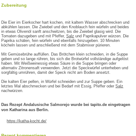
Zubereitung
Die Eier im Eierkocher hart kochen, mit kaltem Wasser abschrecken und
abkühlen lassen. Die Zwiebel und den Knoblauch fein würfeln und beides
in etwas Olivenöl sanft anschwitzen, bis die Zwiebel glasig wird. Die
Tomaten dazugeben und mit Pfeffer,
Salz
und Paprikapulver würzen. Die
Paprika schälen, fein würfeln und ebenfalls hinzugeben. 10 Minuten
köcheln lassen und anschließend mit dem Stabmixer pürieren.
Mit Gemüsebrühe auffüllen. Das Brötchen klein schneiden, in die Suppe
geben und so lange rühren, bis sich die Brotwürfel vollständige aufgelöst
haben. Mit Weißweinessig etwas Säure in die Suppe bringen oder
alternativ Zitronensaft verwenden. Jetzt die Speckwürfel unterheben und
sorgfältig umrühren, damit der Speck nicht am Boden ansetzt.
Die kalten Eier pellen, in Würfel schneiden und zur Suppe geben. Ein
letztes Mal abschmecken und bei Bedarf mit Essig, Pfeffer oder
Salz
nachwürzen.
Das Rezept Andalusische Salmorejo wurde bei tapito.de eingetragen
von Katharina aus Berlin.
https://katha-kocht.de/
Rezept kommentieren