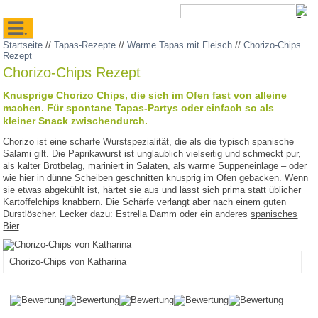
.
Startseite
//
Tapas-Rezepte
//
Warme Tapas mit Fleisch
//
Chorizo-Chips
Rezept
Chorizo-Chips Rezept
Knusprige Chorizo Chips, die sich im Ofen fast von alleine
machen. Für spontane Tapas-Partys oder einfach so als
kleiner Snack zwischendurch.
Chorizo ist eine scharfe Wurstspezialität, die als die typisch spanische
Salami gilt. Die Paprikawurst ist unglaublich vielseitig und schmeckt pur,
als kalter Brotbelag, mariniert in Salaten, als warme Suppeneinlage – oder
wie hier in dünne Scheiben geschnitten knusprig im Ofen gebacken. Wenn
sie etwas abgekühlt ist, härtet sie aus und lässt sich prima statt üblicher
Kartoffelchips knabbern. Die Schärfe verlangt aber nach einem guten
Durstlöscher. Lecker dazu: Estrella Damm oder ein anderes
spanisches
Bier
.
Chorizo-Chips von Katharina