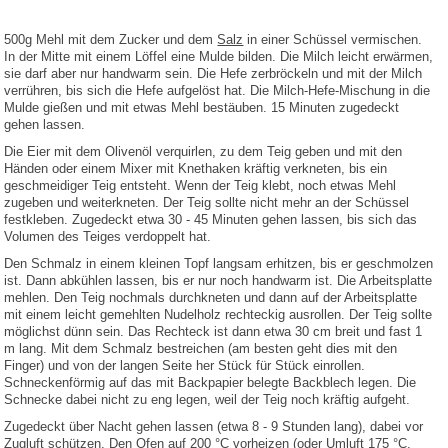
500g Mehl mit dem Zucker und dem
Salz
in einer Schüssel vermischen.
In der Mitte mit einem Löffel eine Mulde bilden. Die Milch leicht erwärmen,
sie darf aber nur handwarm sein. Die Hefe zerbröckeln und mit der Milch
verrühren, bis sich die Hefe aufgelöst hat. Die Milch-Hefe-Mischung in die
Mulde gießen und mit etwas Mehl bestäuben. 15 Minuten zugedeckt
gehen lassen.
Die Eier mit dem Olivenöl verquirlen, zu dem Teig geben und mit den
Händen oder einem Mixer mit Knethaken kräftig verkneten, bis ein
geschmeidiger Teig entsteht. Wenn der Teig klebt, noch etwas Mehl
zugeben und weiterkneten. Der Teig sollte nicht mehr an der Schüssel
festkleben. Zugedeckt etwa 30 - 45 Minuten gehen lassen, bis sich das
Volumen des Teiges verdoppelt hat.
Den Schmalz in einem kleinen Topf langsam erhitzen, bis er geschmolzen
ist. Dann abkühlen lassen, bis er nur noch handwarm ist. Die Arbeitsplatte
mehlen. Den Teig nochmals durchkneten und dann auf der Arbeitsplatte
mit einem leicht gemehlten Nudelholz rechteckig ausrollen. Der Teig sollte
möglichst dünn sein. Das Rechteck ist dann etwa 30 cm breit und fast 1
m lang. Mit dem Schmalz bestreichen (am besten geht dies mit den
Finger) und von der langen Seite her Stück für Stück einrollen.
Schneckenförmig auf das mit Backpapier belegte Backblech legen. Die
Schnecke dabei nicht zu eng legen, weil der Teig noch kräftig aufgeht.
Zugedeckt über Nacht gehen lassen (etwa 8 - 9 Stunden lang), dabei vor
Zugluft schützen. Den Ofen auf 200 °C vorheizen (oder Umluft 175 °C,