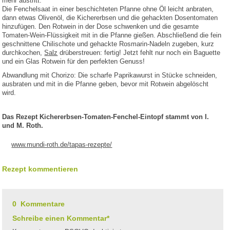
mehr austritt.
Die Fenchelsaat in einer beschichteten Pfanne ohne Öl leicht anbraten,
dann etwas Olivenöl, die Kichererbsen und die gehackten Dosentomaten
hinzufügen. Den Rotwein in der Dose schwenken und die gesamte
Tomaten-Wein-Flüssigkeit mit in die Pfanne gießen. Abschließend die fein
geschnittene Chilischote und gehackte Rosmarin-Nadeln zugeben, kurz
durchkochen,
Salz
drüberstreuen: fertig! Jetzt fehlt nur noch ein Baguette
und ein Glas Rotwein für den perfekten Genuss!
Abwandlung mit Chorizo: Die scharfe Paprikawurst in Stücke schneiden,
ausbraten und mit in die Pfanne geben, bevor mit Rotwein abgelöscht
wird.
Das Rezept Kichererbsen-Tomaten-Fenchel-Eintopf stammt von I.
und M. Roth.
www.mundi-roth.de/tapas-rezepte/
Rezept kommentieren
0 Kommentare
Schreibe einen Kommentar*