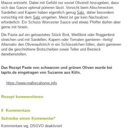
Masse entsteht. Dabei mit Gefühl nur soviel Olivenöl hinzugeben, dass
sich das Ganze optimal pürieren lässt. Vorsicht beim Abschmecken:
Sardellen und Kapern haben eigentlich genug
Salz
, daher besonders
vorsichtig mit dem
Salz
umgehen. Meist ist gar kein Nachsalzen
erforderlich. Ein Schuss Worcester Sauce und etwas Pfeffer dürfen aber
gerne mit hinein.
Die Paste auf ein getoastetes Stück Brot, Weißbrot oder Roggenbrot
streichen und mit Sardellen, Kapern oder Tomaten garnieren –fertig!
Alternativ den Olivenaufstrich in ein Schüsselchen füllen, darin garnieren
und die geschnittene Brotscheiben sowie Teller und Besteck
danebenstellen.
Das Rezept Paste von schwarzen und grünen Oliven wurde bei
tapito.de eingetragen von Suzanne aus Köln.
https://www.mallorcahome.info
Rezept kommentieren
0 Kommentare
Schreibe einen Kommentar*
Kommentare wg. DSGVO deaktiviert