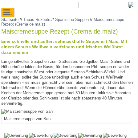
.
Startseite
//
Tapas-Rezepte
//
Spanische Suppen
//
Maiscremesuppe
Rezept (Crema de maíz)
Maiscremesuppe Rezept (Crema de maíz)
Eine schnelle und äußert schmackhafte Suppe mit Mais. Mit
einem Schuss Weißwein verfeinern und frisches Weißbrot
dazu reichen.
Ein gehaltvolles Süppchen zum Sattessen: Goldgelber Mais, Sahne und
Hühnerbrühe bilden die Basis, für den besonderen Pfiff sorgen entweder
feurige spanische Wurst oder elegante Serrano-Schinken-Würfel. Und
wer’s mag, sollte der Suppe unbedingt auch einen Schuss Weißwein
spendieren – es muss gar nicht viel sein, aber man schmeckt den kleinen
Unterschied! Wenn die Hühnerbrühe bereits vorbereitet ist, dauert das
Kochen der Maiscremesuppe gerade mal 30 Minuten. Inklusive Anbraten
der Chorizo oder des Schinkens ist sie nach spätestens 40 Minuten
servierfertig.
Maiscremesuppe von Sani