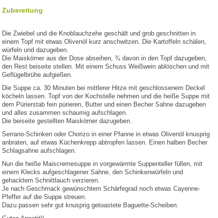
Zubereitung
Die Zwiebel und die Knoblauchzehe geschält und grob geschnitten in
einem Topf mit etwas Olivenöl kurz anschwitzen. Die Kartoffeln schälen,
würfeln und dazugeben.
Die Maiskörner aus der Dose abseihen, ¾ davon in den Topf dazugeben,
den Rest beiseite stellen. Mit einem Schuss Weißwein ablöschen und mit
Geflügelbrühe aufgießen.
Die Suppe ca. 30 Minuten bei mittlerer Hitze mit geschlossenem Deckel
köcheln lassen. Topf von der Kochstelle nehmen und die heiße Suppe mit
dem Pürierstab fein pürieren, Butter und einen Becher Sahne dazugeben
und alles zusammen schaumig aufschlagen.
Die beiseite gestellten Maiskörner dazugeben.
Serrano-Schinken oder Chorizo in einer Pfanne in etwas Olivenöl knusprig
anbraten, auf etwas Küchenkrepp abtropfen lassen. Einen halben Becher
Schlagsahne aufschlagen.
Nun die heiße Maiscremesuppe in vorgewärmte Suppenteller füllen, mit
einem Klecks aufgeschlagener Sahne, den Schinkenwürfeln und
gehacktem Schnittlauch verzieren.
Je nach Geschmack gewünschtem Schärfegrad noch etwas Cayenne-
Pfeffer auf die Suppe streuen.
Dazu passen sehr gut knusprig getoastete Baguette-Scheiben.