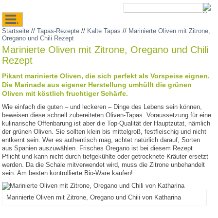
.
Startseite
//
Tapas-Rezepte
//
Kalte Tapas
//
Marinierte Oliven mit Zitrone,
Oregano und Chili Rezept
Marinierte Oliven mit Zitrone, Oregano und Chili
Rezept
Pikant marinierte Oliven, die sich perfekt als Vorspeise eignen.
Die Marinade aus eigener Herstellung umhüllt die grünen
Oliven mit köstlich fruchtiger Schärfe.
Wie einfach die guten – und leckeren – Dinge des Lebens sein können,
beweisen diese schnell zubereiteten Oliven-Tapas. Voraussetzung für eine
kulinarische Offenbarung ist aber die Top-Qualität der Hauptzutat, nämlich
der grünen Oliven. Sie sollten klein bis mittelgroß, festfleischig und nicht
entkernt sein. Wer es authentisch mag, achtet natürlich darauf, Sorten
aus Spanien auszuwählen. Frisches Oregano ist bei diesem Rezept
Pflicht und kann nicht durch tiefgekühlte oder getrocknete Kräuter ersetzt
werden. Da die Schale mitverwendet wird, muss die Zitrone unbehandelt
sein: Am besten kontrollierte Bio-Ware kaufen!
Marinierte Oliven mit Zitrone, Oregano und Chili von Katharina