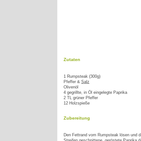
Zutaten
1 Rumpsteak (300g)
Pfeffer &
Salz
Olivenöl
4 gegrillte, in Öl eingelegte Paprika
2 TL grüner Pfeffer
12 Holzspieße
Zubereitung
Den Fettrand vom Rumpsteak lösen und das
Streifen geschnittene, geröstete Paprika 