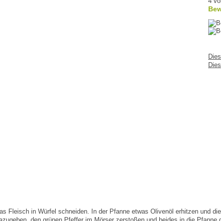
4 vo
Bew
Dies
Dies
 Fleisch in Würfel schneiden. In der Pfanne etwas Olivenöl erhitzen und die
dazugeben, den grünen Pfeffer im Mörser zerstoßen und beides in die Pfanne 