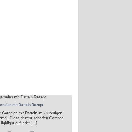
rnelen mit Datteln Rezept
e Garnelen mit Datteln im knusprigen
ntel. Diese dezent scharfen Gambas
Highlight auf jeder [...]