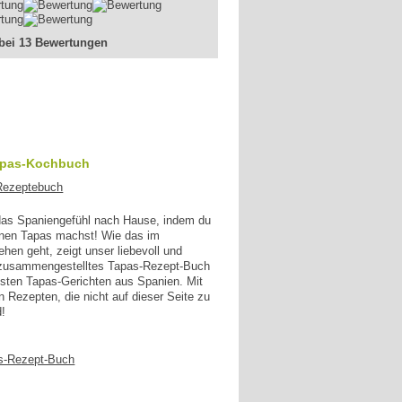
 bei 13 Bewertungen
apas-Kochbuch
 das Spaniengefühl nach Hause, indem du
enen Tapas machst! Wie das im
en geht, zeigt unser liebevoll und
g zusammengestelltes Tapas-Rezept-Buch
esten Tapas-Gerichten aus Spanien. Mit
n Rezepten, die nicht auf dieser Seite zu
d!
s-Rezept-Buch