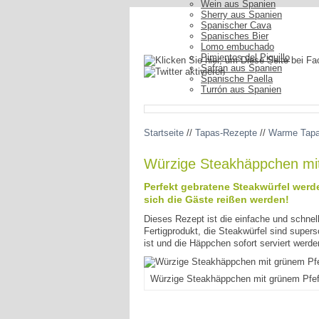
Wein aus Spanien
Sherry aus Spanien
Spanischer Cava
Spanisches Bier
Lomo embuchado
Pimientos del Piquillo
Safran aus Spanien
Spanische Paella
Turrón aus Spanien
Startseite
//
Tapas-Rezepte
//
Warme Tapas
Würzige Steakhäppchen mit
Perfekt gebratene Steakwürfel werd
sich die Gäste reißen werden!
Dieses Rezept ist die einfache und schnell
Fertigprodukt, die Steakwürfel sind super
ist und die Häppchen sofort serviert werd
Würzige Steakhäppchen mit grünem Pfeff