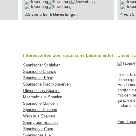
3.5 von 5 bei 6 Bewertungen
4 von 5
Interessantes über spanische Lebensmittel
Unser T
Spanischer Schinken
Spanische Chorizo
Holen dir
Spanischer Käse
deine eig
Spanische Fischkonserven
Handumdreh
sorgfälti
Olivenöl aus Spanien
mit den b
Meersalz aus Spanien
ganz viele
Spanische Mandeln
finden sin
Spanische Rosinen
Wein aus Spanien
Zum Tapa
Sherry aus Spanien
Spanischer Cava
Spanisches Bier