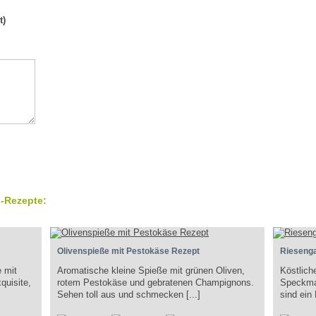
t)
-Rezepte:
Olivenspieße mit Pestokäse Rezept
Riesenga
e mit
Aromatische kleine Spieße mit grünen Oliven,
Köstlich
quisite,
rotem Pestokäse und gebratenen Champignons.
Speckma
Sehen toll aus und schmecken [...]
sind ein 